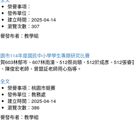
榮譽事項：
發佈單位：
建立時間：2025-04-14
瀏覽次數：307
榮譽發布者：教學組
園市114年度國民中小學學生專題研究比賽
賀603林郁岑、607林雨潼、512蔡尚頤、512於成彥、51
師、陳俊宏老師、曾盟証老師用心指導。
詳全文
榮譽事項：桃園市競賽
發佈單位：教務處
建立時間：2025-04-14
瀏覽次數：386
榮譽發布者：教學組