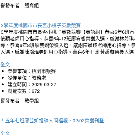
榮譽發布者：體育組
13學年度桃園市市長盃小桃子英數競賽
113學年度桃園市市長盃小桃子英數競賽【英語組】恭喜6年6班
李依蘋老師用心指導。恭喜6年12班廖宥睿榮獲入選，感謝林芳
指導。恭喜6年8班廖芸嫺榮獲入選，感謝陳晨銨老師用心指導。恭
獲入選，感謝陳鴻瑋老師用心指導。恭喜6年11班黃禹璇榮獲入
詳全文
榮譽事項：桃園市競賽
發佈單位：教務處
建立時間：2025-03-27
瀏覽次數：672
榮譽發布者：教學組
！五年七班廖芸妡投稿人間福報，02/03榮獲刊登
詳全文