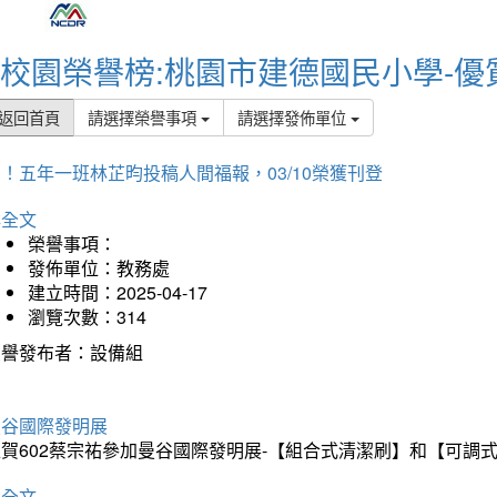
校園榮譽榜:桃園市建德國民小學-優
返回首頁
請選擇榮譽事項
請選擇發佈單位
！五年一班林芷昀投稿人間福報，03/10榮獲刊登
詳全文
榮譽事項：
發佈單位：教務處
建立時間：2025-04-17
瀏覽次數：314
榮譽發布者：設備組
曼谷國際發明展
狂賀602蔡宗祐參加曼谷國際發明展-【組合式清潔刷】和【可調
詳全文