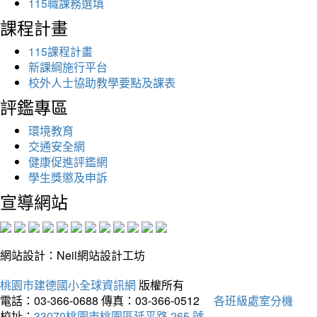
115職課務選填
課程計畫
115課程計畫
新課綱施行平台
校外人士協助教學要點及課表
評鑑專區
環境教育
交通安全網
健康促進評鑑網
學生獎懲及申訴
宣導網站
網站設計：Neil網站設計工坊
桃園市建德國小全球資訊網
版權所有
電話：03-366-0688
傳真：03-366-0512
各班級處室分機
校址：
33070桃園市桃園區延平路 265 號