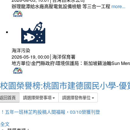
辦理龍潭給水廠高壓電氣設備檢驗 等三合一工程
more...
海洋污染
2026-05-19, 00:00│海洋保育署
地方單位\金門縣政府\環境保護局：新加坡籍油輪Sun Mer
校園榮譽榜:桃園市建德國民小學-優
返回首頁
請選擇榮譽事項
請選擇發佈單位
！五年一班林芷昀投稿人間福報，03/10榮獲刊登
詳全文