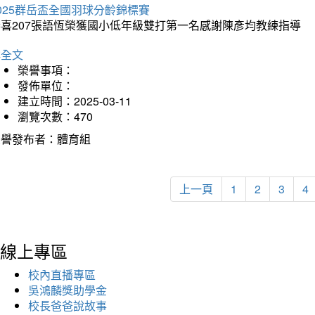
025群岳盃全國羽球分齡錦標賽
恭喜207張語恆榮獲國小低年級雙打第一名感謝陳彥均教練指導
詳全文
榮譽事項：
發佈單位：
建立時間：2025-03-11
瀏覽次數：470
榮譽發布者：體育組
上一頁
1
2
3
4
線上專區
校內直播專區
吳鴻麟獎助學金
校長爸爸說故事