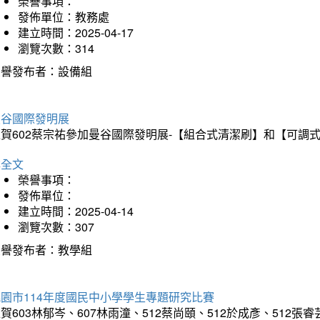
榮譽事項：
發佈單位：教務處
建立時間：2025-04-17
瀏覽次數：314
榮譽發布者：設備組
曼谷國際發明展
狂賀602蔡宗祐參加曼谷國際發明展-【組合式清潔刷】和【可調
詳全文
榮譽事項：
發佈單位：
建立時間：2025-04-14
瀏覽次數：307
榮譽發布者：教學組
園市114年度國民中小學學生專題研究比賽
賀603林郁岑、607林雨潼、512蔡尚頤、512於成彥、51