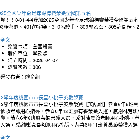
025全國少年盃足球錦標賽榮獲全國第五名
賀！！3/31-4/4參加2025全國少年盃足球錦標賽榮獲全國第五名
03楊芎恩、401顏宇樂、310呂駿甫、309郭乙杰、305許閔皓
詳全文
榮譽事項：全國競賽
發佈單位：學務處
建立時間：2025-04-07
瀏覽次數：306
榮譽發布者：體育組
13學年度桃園市市長盃小桃子英數競賽
113學年度桃園市市長盃小桃子英數競賽【英語組】恭喜6年6班
李依蘋老師用心指導。恭喜6年12班廖宥睿榮獲入選，感謝林芳
指導。恭喜6年8班廖芸嫺榮獲入選，感謝陳晨銨老師用心指導。恭
獲入選，感謝陳鴻瑋老師用心指導。恭喜6年11班黃禹璇榮獲入
詳全文