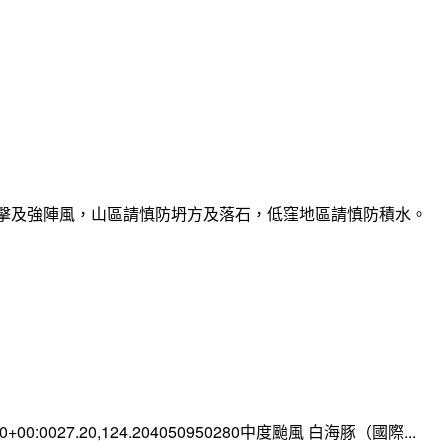
雷擊及強陣風，山區請慎防坍方及落石，低窪地區請慎防積水。
:00+00:0027.20,124.204050950280中度颱風 白海豚（國際...