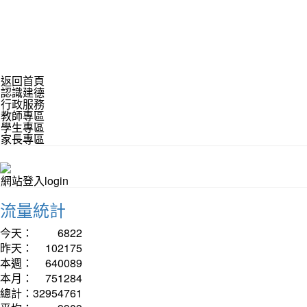
返回首頁
認識建德
行政服務
教師專區
學生專區
家長專區
網站登入login
流量統計
今天：
6822
昨天：
102175
本週：
640089
本月：
751284
總計：
32954761