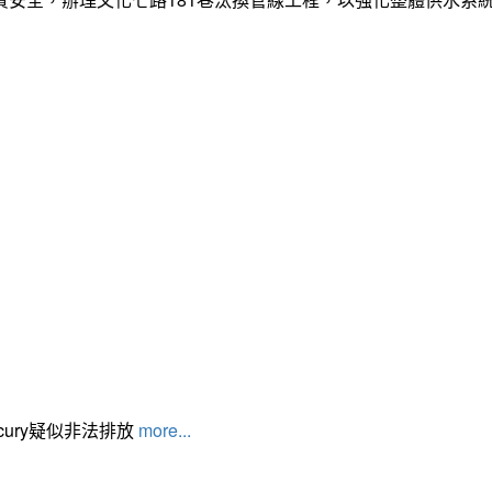
cury疑似非法排放
more...