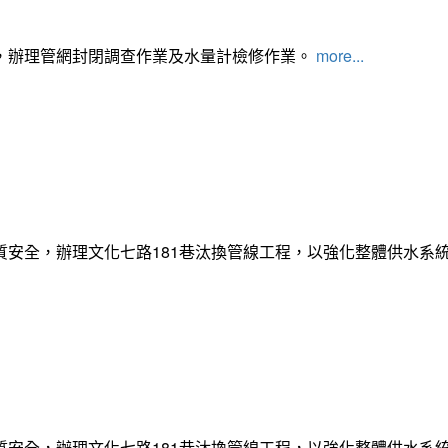
，辦理管網封閉調查作業及水量計檢修作業。
more...
質安全，辦理文化七路181巷汰換管線工程，以強化整體供水系
質安全，辦理文化七路181巷汰換管線工程，以強化整體供水系