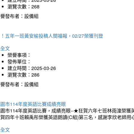
瀏覽次數：268
榮譽發布者：設備組
！五年一班黃安榆投稿人間福報，02/27榮獲刊登
詳全文
榮譽事項：
發佈單位：
建立時間：2025-03-26
瀏覽次數：286
榮譽發布者：設備組
園市114年度英語比賽成績亮眼
園市114年度英語比賽，成績亮眼--★狂賀六年七班林雨潼榮
狂賀四年十班賴禹彤榮獲英語朗讀(C組)第三名，感謝李欣老師用
詳全文