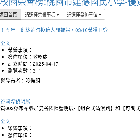
校園榮譽榜:桃園市建德國民小學-優
返回首頁
請選擇榮譽事項
請選擇發佈單位
！五年一班林芷昀投稿人間福報，03/10榮獲刊登
詳全文
榮譽事項：
發佈單位：教務處
建立時間：2025-04-17
瀏覽次數：311
榮譽發布者：設備組
曼谷國際發明展
狂賀602蔡宗祐參加曼谷國際發明展-【組合式清潔刷】和【可調
詳全文
榮譽事項：
發佈單位：