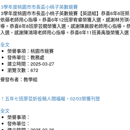
13學年度桃園市市長盃小桃子英數競賽
113學年度桃園市市長盃小桃子英數競賽【英語組】恭喜6年6班
李依蘋老師用心指導。恭喜6年12班廖宥睿榮獲入選，感謝林芳
指導。恭喜6年8班廖芸嫺榮獲入選，感謝陳晨銨老師用心指導。恭
獲入選，感謝陳鴻瑋老師用心指導。恭喜6年11班黃禹璇榮獲入
詳全文
榮譽事項：桃園市競賽
發佈單位：教務處
建立時間：2025-03-27
瀏覽次數：672
榮譽發布者：教學組
！五年七班廖芸妡投稿人間福報，02/03榮獲刊登
詳全文
榮譽事項：
發佈單位：
建立時間：2025-03-26