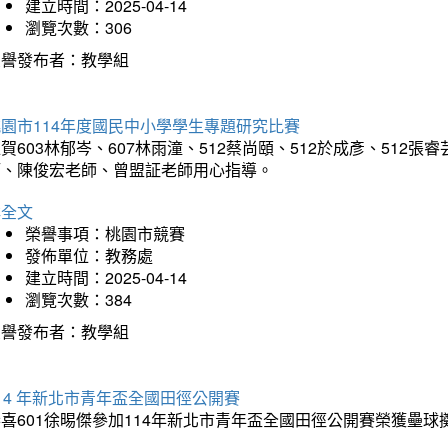
建立時間：2025-04-14
瀏覽次數：306
榮譽發布者：教學組
園市114年度國民中小學學生專題研究比賽
賀603林郁岑、607林雨潼、512蔡尚頤、512於成彥、51
師、陳俊宏老師、曾盟証老師用心指導。
詳全文
榮譽事項：桃園市競賽
發佈單位：教務處
建立時間：2025-04-14
瀏覽次數：384
榮譽發布者：教學組
14 年新北市青年盃全國田徑公開賽
恭喜601徐晹傑參加114年新北市青年盃全國田徑公開賽榮獲壘