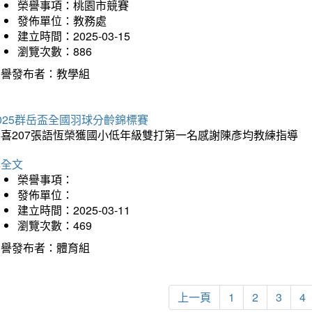
榮譽事項：桃園市競賽
發佈單位：教務處
建立時間：2025-03-15
瀏覽次數：886
榮譽發布者：教學組
025群岳盃全國羽球分齡錦標賽
恭喜207張語恆榮獲國小低年級雙打第一名感謝陳彥均教練指導
詳全文
榮譽事項：
發佈單位：
建立時間：2025-03-11
瀏覽次數：469
榮譽發布者：體育組
上一頁
1
2
3
4