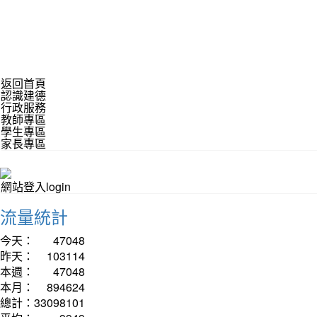
返回首頁
認識建德
行政服務
教師專區
學生專區
家長專區
網站登入login
流量統計
今天：
47048
昨天：
103114
本週：
47048
本月：
894624
總計：
33098101