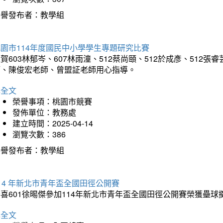
榮譽發布者：教學組
園市114年度國民中小學學生專題研究比賽
賀603林郁岑、607林雨潼、512蔡尚頤、512於成彥、51
師、陳俊宏老師、曾盟証老師用心指導。
詳全文
榮譽事項：桃園市競賽
發佈單位：教務處
建立時間：2025-04-14
瀏覽次數：386
榮譽發布者：教學組
14 年新北市青年盃全國田徑公開賽
恭喜601徐晹傑參加114年新北市青年盃全國田徑公開賽榮獲壘
詳全文