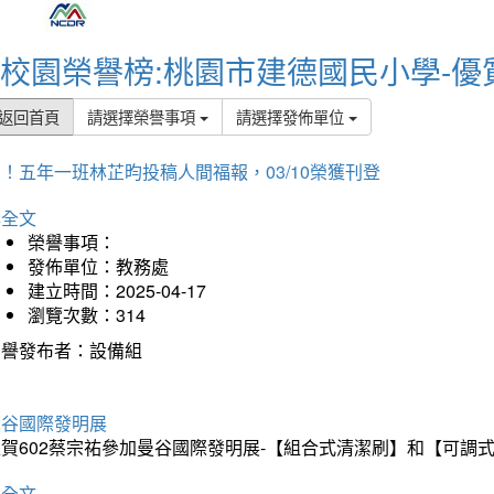
校園榮譽榜:桃園市建德國民小學-優
返回首頁
請選擇榮譽事項
請選擇發佈單位
！五年一班林芷昀投稿人間福報，03/10榮獲刊登
詳全文
榮譽事項：
發佈單位：教務處
建立時間：2025-04-17
瀏覽次數：314
榮譽發布者：設備組
曼谷國際發明展
狂賀602蔡宗祐參加曼谷國際發明展-【組合式清潔刷】和【可調
詳全文