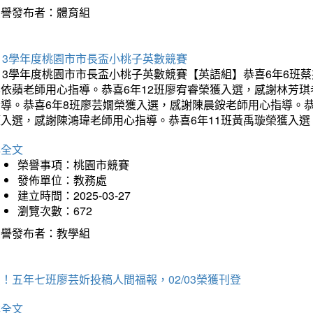
榮譽發布者：體育組
13學年度桃園市市長盃小桃子英數競賽
113學年度桃園市市長盃小桃子英數競賽【英語組】恭喜6年6班
李依蘋老師用心指導。恭喜6年12班廖宥睿榮獲入選，感謝林芳
指導。恭喜6年8班廖芸嫺榮獲入選，感謝陳晨銨老師用心指導。恭
獲入選，感謝陳鴻瑋老師用心指導。恭喜6年11班黃禹璇榮獲入
詳全文
榮譽事項：桃園市競賽
發佈單位：教務處
建立時間：2025-03-27
瀏覽次數：672
榮譽發布者：教學組
！五年七班廖芸妡投稿人間福報，02/03榮獲刊登
詳全文