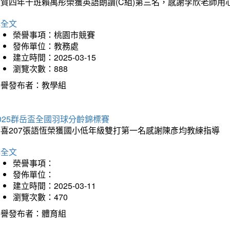
狂賀四年十班賴禹彤榮獲英語朗讀(C組)第三名，感謝李欣老師用
詳全文
榮譽事項：桃園市競賽
發佈單位：教務處
建立時間：2025-03-15
瀏覽次數：888
榮譽發布者：教學組
025群岳盃全國羽球分齡錦標賽
恭喜207張語恆榮獲國小低年級雙打第一名感謝陳彥均教練指導
詳全文
榮譽事項：
發佈單位：
建立時間：2025-03-11
瀏覽次數：470
榮譽發布者：體育組