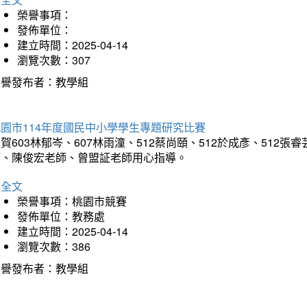
榮譽事項：
發佈單位：
建立時間：2025-04-14
瀏覽次數：307
榮譽發布者：教學組
園市114年度國民中小學學生專題研究比賽
賀603林郁岑、607林雨潼、512蔡尚頤、512於成彥、51
師、陳俊宏老師、曾盟証老師用心指導。
詳全文
榮譽事項：桃園市競賽
發佈單位：教務處
建立時間：2025-04-14
瀏覽次數：386
榮譽發布者：教學組