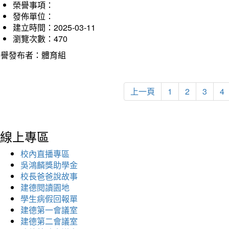
榮譽事項：
發佈單位：
建立時間：2025-03-11
瀏覽次數：470
榮譽發布者：體育組
上一頁
1
2
3
4
線上專區
校內直播專區
吳鴻麟獎助學金
校長爸爸說故事
建德閱讀園地
學生病假回報單
建德第一會議室
建德第二會議室