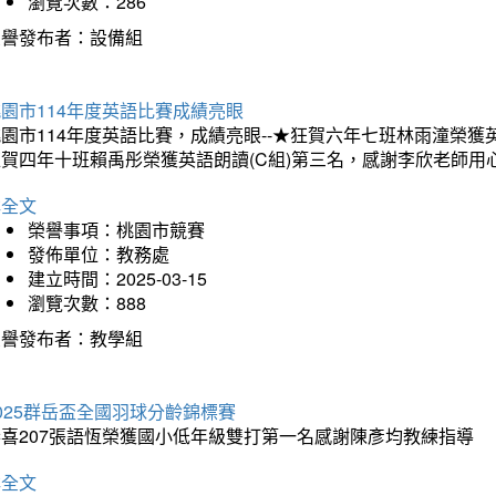
瀏覽次數：286
榮譽發布者：設備組
園市114年度英語比賽成績亮眼
園市114年度英語比賽，成績亮眼--★狂賀六年七班林雨潼榮
狂賀四年十班賴禹彤榮獲英語朗讀(C組)第三名，感謝李欣老師用
詳全文
榮譽事項：桃園市競賽
發佈單位：教務處
建立時間：2025-03-15
瀏覽次數：888
榮譽發布者：教學組
025群岳盃全國羽球分齡錦標賽
恭喜207張語恆榮獲國小低年級雙打第一名感謝陳彥均教練指導
詳全文