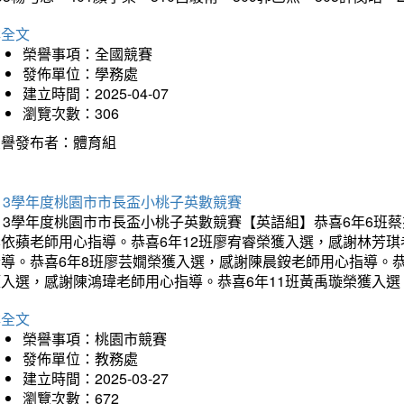
詳全文
榮譽事項：全國競賽
發佈單位：學務處
建立時間：2025-04-07
瀏覽次數：306
榮譽發布者：體育組
13學年度桃園市市長盃小桃子英數競賽
113學年度桃園市市長盃小桃子英數競賽【英語組】恭喜6年6班
李依蘋老師用心指導。恭喜6年12班廖宥睿榮獲入選，感謝林芳
指導。恭喜6年8班廖芸嫺榮獲入選，感謝陳晨銨老師用心指導。恭
獲入選，感謝陳鴻瑋老師用心指導。恭喜6年11班黃禹璇榮獲入
詳全文
榮譽事項：桃園市競賽
發佈單位：教務處
建立時間：2025-03-27
瀏覽次數：672