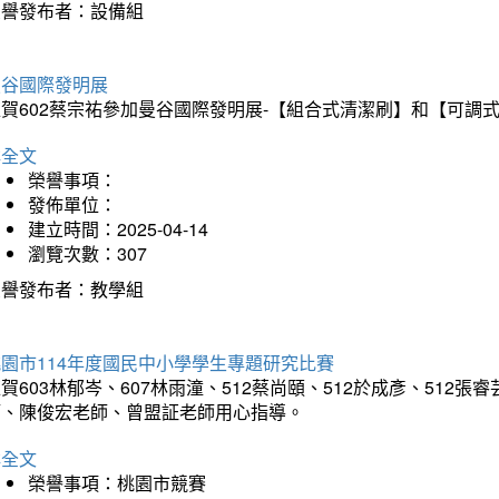
榮譽發布者：設備組
曼谷國際發明展
狂賀602蔡宗祐參加曼谷國際發明展-【組合式清潔刷】和【可調
詳全文
榮譽事項：
發佈單位：
建立時間：2025-04-14
瀏覽次數：307
榮譽發布者：教學組
園市114年度國民中小學學生專題研究比賽
賀603林郁岑、607林雨潼、512蔡尚頤、512於成彥、51
師、陳俊宏老師、曾盟証老師用心指導。
詳全文
榮譽事項：桃園市競賽