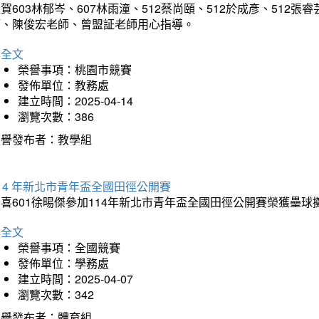
賀603林郁岑、607林雨潼、512蔡尚頤、512於成彥、51
師、陳俊宏老師、曾盟証老師用心指導。
詳全文
榮譽事項：桃園市競賽
發佈單位：教務處
建立時間：2025-04-14
瀏覽次數：386
榮譽發布者：教學組
14 年新北市青年盃全國田徑公開賽
恭喜601徐晹傑參加114年新北市青年盃全國田徑公開賽榮獲壘
詳全文
榮譽事項：全國競賽
發佈單位：學務處
建立時間：2025-04-07
瀏覽次數：342
榮譽發布者：體育組