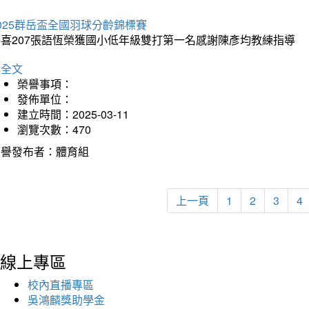
025群岳盃全國羽球分齡錦標賽
恭喜207張語恆榮獲國小低年級雙打第一名感謝陳彥均教練指導
詳全文
榮譽事項：
發佈單位：
建立時間：2025-03-11
瀏覽次數：470
榮譽發布者：體育組
上一頁
1
2
3
4
線上專區
校內直播專區
吳鴻麟獎助學金