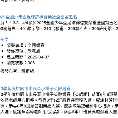
025全國少年盃足球錦標賽榮獲全國第五名
賀！！3/31-4/4參加2025全國少年盃足球錦標賽榮獲全國第五名
03楊芎恩、401顏宇樂、310呂駿甫、309郭乙杰、305許閔皓
詳全文
榮譽事項：全國競賽
發佈單位：學務處
建立時間：2025-04-07
瀏覽次數：306
榮譽發布者：體育組
13學年度桃園市市長盃小桃子英數競賽
113學年度桃園市市長盃小桃子英數競賽【英語組】恭喜6年6班
李依蘋老師用心指導。恭喜6年12班廖宥睿榮獲入選，感謝林芳
指導。恭喜6年8班廖芸嫺榮獲入選，感謝陳晨銨老師用心指導。恭
獲入選，感謝陳鴻瑋老師用心指導。恭喜6年11班黃禹璇榮獲入