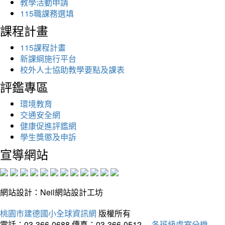
教學活動申請
115職課務選填
課程計畫
115課程計畫
新課綱施行平台
校外人士協助教學要點及課表
評鑑專區
環境教育
交通安全網
健康促進評鑑網
學生獎懲及申訴
宣導網站
網站設計：Neil網站設計工坊
桃園市建德國小全球資訊網
版權所有
電話：03-366-0688
傳真：03-366-0512
各班級處室分機