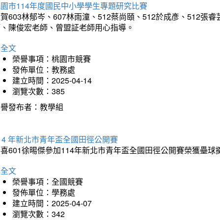
園市114年度國民中小學學生專題研究比賽
賀603林郁岑、607林雨潼、512蔡尚頤、512於成彥、51
師、陳俊宏老師、曾盟証老師用心指導。
詳全文
榮譽事項：桃園市競賽
發佈單位：教務處
建立時間：2025-04-14
瀏覽次數：385
榮譽發布者：教學組
14 年新北市青年盃全國田徑公開賽
恭喜601徐晹傑參加114年新北市青年盃全國田徑公開賽榮獲壘
詳全文
榮譽事項：全國競賽
發佈單位：學務處
建立時間：2025-04-07
瀏覽次數：342