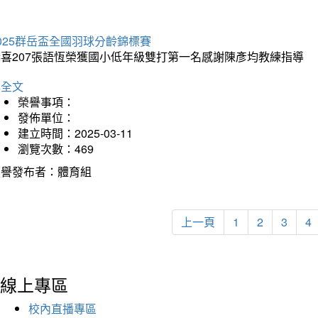
025群岳盃全國羽球分齡錦標賽
恭喜207張語恆榮獲國小低年級雙打第一名感謝陳彥均教練指導
詳全文
榮譽事項：
發佈單位：
建立時間：2025-03-11
瀏覽次數：469
榮譽發布者：體育組
上一頁
1
2
3
4
線上專區
校內直播專區