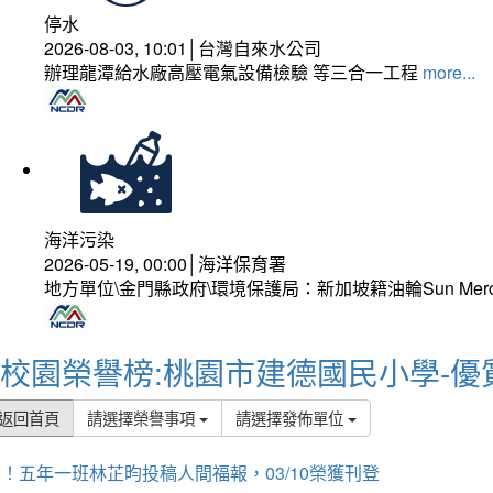
停水
2026-08-03, 10:01│台灣自來水公司
辦理龍潭給水廠高壓電氣設備檢驗 等三合一工程
more...
海洋污染
2026-05-19, 00:00│海洋保育署
地方單位\金門縣政府\環境保護局：新加坡籍油輪Sun Mer
校園榮譽榜:桃園市建德國民小學-優
返回首頁
請選擇榮譽事項
請選擇發佈單位
！五年一班林芷昀投稿人間福報，03/10榮獲刊登