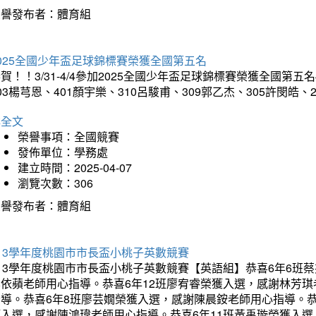
榮譽發布者：體育組
025全國少年盃足球錦標賽榮獲全國第五名
賀！！3/31-4/4參加2025全國少年盃足球錦標賽榮獲全國第五名
03楊芎恩、401顏宇樂、310呂駿甫、309郭乙杰、305許閔皓
詳全文
榮譽事項：全國競賽
發佈單位：學務處
建立時間：2025-04-07
瀏覽次數：306
榮譽發布者：體育組
13學年度桃園市市長盃小桃子英數競賽
113學年度桃園市市長盃小桃子英數競賽【英語組】恭喜6年6班
李依蘋老師用心指導。恭喜6年12班廖宥睿榮獲入選，感謝林芳
指導。恭喜6年8班廖芸嫺榮獲入選，感謝陳晨銨老師用心指導。恭
獲入選，感謝陳鴻瑋老師用心指導。恭喜6年11班黃禹璇榮獲入