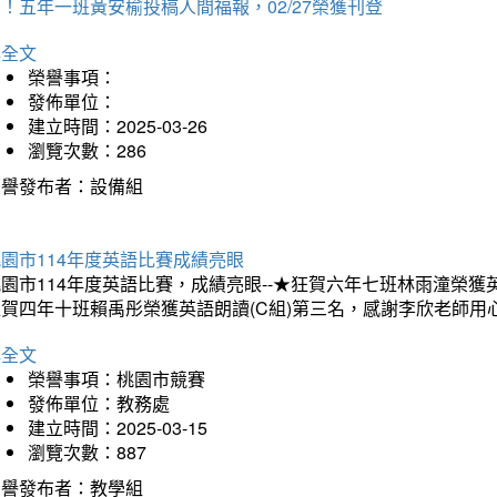
！五年一班黃安榆投稿人間福報，02/27榮獲刊登
詳全文
榮譽事項：
發佈單位：
建立時間：2025-03-26
瀏覽次數：286
榮譽發布者：設備組
園市114年度英語比賽成績亮眼
園市114年度英語比賽，成績亮眼--★狂賀六年七班林雨潼榮
狂賀四年十班賴禹彤榮獲英語朗讀(C組)第三名，感謝李欣老師用
詳全文
榮譽事項：桃園市競賽
發佈單位：教務處
建立時間：2025-03-15
瀏覽次數：887
榮譽發布者：教學組