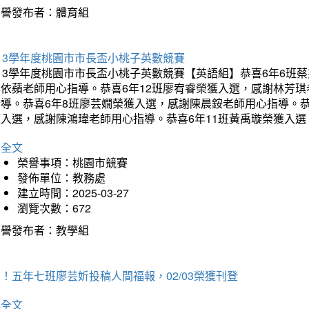
榮譽發布者：體育組
13學年度桃園市市長盃小桃子英數競賽
113學年度桃園市市長盃小桃子英數競賽【英語組】恭喜6年6班
李依蘋老師用心指導。恭喜6年12班廖宥睿榮獲入選，感謝林芳
指導。恭喜6年8班廖芸嫺榮獲入選，感謝陳晨銨老師用心指導。恭
獲入選，感謝陳鴻瑋老師用心指導。恭喜6年11班黃禹璇榮獲入
詳全文
榮譽事項：桃園市競賽
發佈單位：教務處
建立時間：2025-03-27
瀏覽次數：672
榮譽發布者：教學組
！五年七班廖芸妡投稿人間福報，02/03榮獲刊登
詳全文