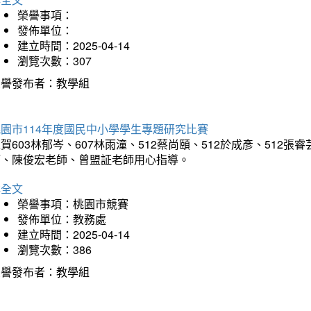
榮譽事項：
發佈單位：
建立時間：2025-04-14
瀏覽次數：307
榮譽發布者：教學組
園市114年度國民中小學學生專題研究比賽
賀603林郁岑、607林雨潼、512蔡尚頤、512於成彥、51
師、陳俊宏老師、曾盟証老師用心指導。
詳全文
榮譽事項：桃園市競賽
發佈單位：教務處
建立時間：2025-04-14
瀏覽次數：386
榮譽發布者：教學組