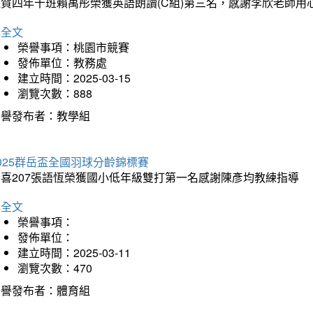
狂賀四年十班賴禹彤榮獲英語朗讀(C組)第三名，感謝李欣老師用
詳全文
榮譽事項：桃園市競賽
發佈單位：教務處
建立時間：2025-03-15
瀏覽次數：888
榮譽發布者：教學組
025群岳盃全國羽球分齡錦標賽
恭喜207張語恆榮獲國小低年級雙打第一名感謝陳彥均教練指導
詳全文
榮譽事項：
發佈單位：
建立時間：2025-03-11
瀏覽次數：470
榮譽發布者：體育組