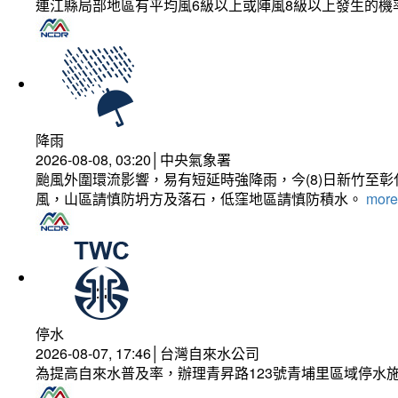
連江縣局部地區有平均風6級以上或陣風8級以上發生的機
降雨
2026-08-08, 03:20│中央氣象署
颱風外圍環流影響，易有短延時強降雨，今(8)日新竹至
風，山區請慎防坍方及落石，低窪地區請慎防積水。
more.
停水
2026-08-07, 17:46│台灣自來水公司
為提高自來水普及率，辦理青昇路123號青埔里區域停水