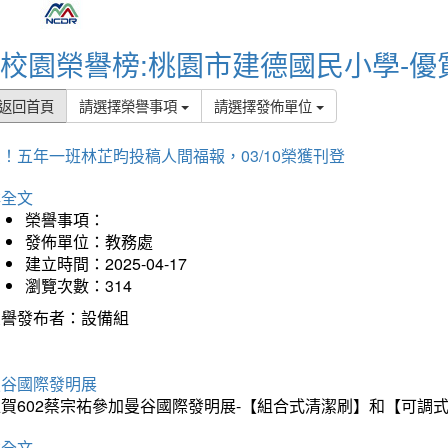
校園榮譽榜:桃園市建德國民小學-優
返回首頁
請選擇榮譽事項
請選擇發佈單位
！五年一班林芷昀投稿人間福報，03/10榮獲刊登
詳全文
榮譽事項：
發佈單位：教務處
建立時間：2025-04-17
瀏覽次數：314
榮譽發布者：設備組
曼谷國際發明展
狂賀602蔡宗祐參加曼谷國際發明展-【組合式清潔刷】和【可調
詳全文