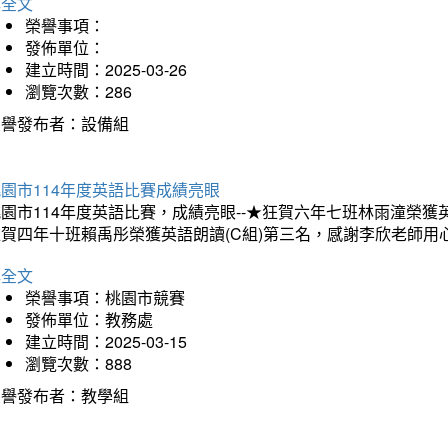
詳全文
榮譽事項：
發佈單位：
建立時間：2025-03-26
瀏覽次數：286
榮譽發布者：設備組
園市114年度英語比賽成績亮眼
園市114年度英語比賽，成績亮眼--★狂賀六年七班林雨潼榮
狂賀四年十班賴禹彤榮獲英語朗讀(C組)第三名，感謝李欣老師用
詳全文
榮譽事項：桃園市競賽
發佈單位：教務處
建立時間：2025-03-15
瀏覽次數：888
榮譽發布者：教學組