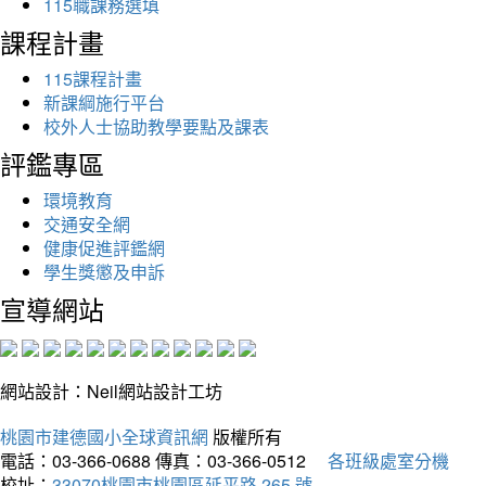
115職課務選填
課程計畫
115課程計畫
新課綱施行平台
校外人士協助教學要點及課表
評鑑專區
環境教育
交通安全網
健康促進評鑑網
學生獎懲及申訴
宣導網站
網站設計：Neil網站設計工坊
桃園市建德國小全球資訊網
版權所有
電話：03-366-0688
傳真：03-366-0512
各班級處室分機
校址：
33070桃園市桃園區延平路 265 號