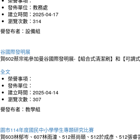
榮譽事項：
發佈單位：教務處
建立時間：2025-04-17
瀏覽次數：314
榮譽發布者：設備組
曼谷國際發明展
狂賀602蔡宗祐參加曼谷國際發明展-【組合式清潔刷】和【可調
詳全文
榮譽事項：
發佈單位：
建立時間：2025-04-14
瀏覽次數：307
榮譽發布者：教學組
園市114年度國民中小學學生專題研究比賽
賀603林郁岑、607林雨潼、512蔡尚頤、512於成彥、51