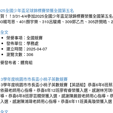
025全國少年盃足球錦標賽榮獲全國第五名
賀！！3/31-4/4參加2025全國少年盃足球錦標賽榮獲全國第五名
03楊芎恩、401顏宇樂、310呂駿甫、309郭乙杰、305許閔皓
詳全文
榮譽事項：全國競賽
發佈單位：學務處
建立時間：2025-04-07
瀏覽次數：306
榮譽發布者：體育組
13學年度桃園市市長盃小桃子英數競賽
113學年度桃園市市長盃小桃子英數競賽【英語組】恭喜6年6班
李依蘋老師用心指導。恭喜6年12班廖宥睿榮獲入選，感謝林芳
指導。恭喜6年8班廖芸嫺榮獲入選，感謝陳晨銨老師用心指導。恭
獲入選，感謝陳鴻瑋老師用心指導。恭喜6年11班黃禹璇榮獲入
詳全文