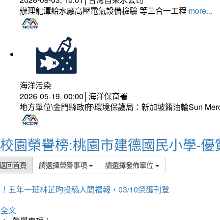
辦理龍潭給水廠高壓電氣設備檢驗 等三合一工程
more...
海洋污染
2026-05-19, 00:00│海洋保育署
地方單位\金門縣政府\環境保護局：新加坡籍油輪Sun Mer
校園榮譽榜:桃園市建德國民小學-優
返回首頁
請選擇榮譽事項
請選擇發佈單位
！五年一班林芷昀投稿人間福報，03/10榮獲刊登
詳全文