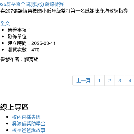
025群岳盃全國羽球分齡錦標賽
恭喜207張語恆榮獲國小低年級雙打第一名感謝陳彥均教練指導
詳全文
榮譽事項：
發佈單位：
建立時間：2025-03-11
瀏覽次數：470
榮譽發布者：體育組
上一頁
1
2
3
4
線上專區
校內直播專區
吳鴻麟獎助學金
校長爸爸說故事