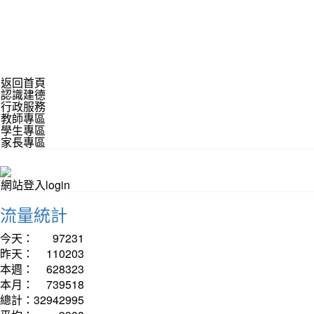
返回首頁
認識建德
行政服務
教師專區
學生專區
家長專區
網站登入login
流量統計
今天：
97231
昨天：
110203
本週：
628323
本月：
739518
總計：
32942995