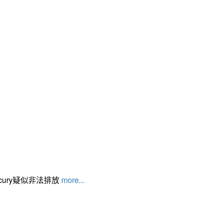
cury疑似非法排放
more...