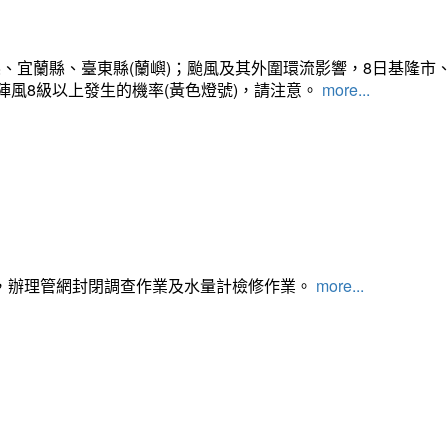
、宜蘭縣、臺東縣(蘭嶼)；颱風及其外圍環流影響，8日基隆市
陣風8級以上發生的機率(黃色燈號)，請注意。
more...
，辦理管網封閉調查作業及水量計檢修作業。
more...