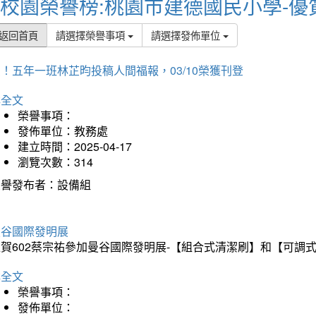
校園榮譽榜:桃園市建德國民小學-優
返回首頁
請選擇榮譽事項
請選擇發佈單位
！五年一班林芷昀投稿人間福報，03/10榮獲刊登
詳全文
榮譽事項：
發佈單位：教務處
建立時間：2025-04-17
瀏覽次數：314
榮譽發布者：設備組
曼谷國際發明展
狂賀602蔡宗祐參加曼谷國際發明展-【組合式清潔刷】和【可調
詳全文
榮譽事項：
發佈單位：