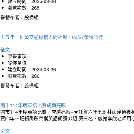
建立時間：2025-03-26
瀏覽次數：268
榮譽發布者：設備組
！五年一班黃安榆投稿人間福報，02/27榮獲刊登
詳全文
榮譽事項：
發佈單位：
建立時間：2025-03-26
瀏覽次數：286
榮譽發布者：設備組
園市114年度英語比賽成績亮眼
園市114年度英語比賽，成績亮眼--★狂賀六年七班林雨潼榮
狂賀四年十班賴禹彤榮獲英語朗讀(C組)第三名，感謝李欣老師用
詳全文