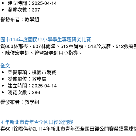
建立時間：2025-04-14
瀏覽次數：307
榮譽發布者：教學組
園市114年度國民中小學學生專題研究比賽
賀603林郁岑、607林雨潼、512蔡尚頤、512於成彥、51
師、陳俊宏老師、曾盟証老師用心指導。
詳全文
榮譽事項：桃園市競賽
發佈單位：教務處
建立時間：2025-04-14
瀏覽次數：386
榮譽發布者：教學組
14 年新北市青年盃全國田徑公開賽
恭喜601徐晹傑參加114年新北市青年盃全國田徑公開賽榮獲壘