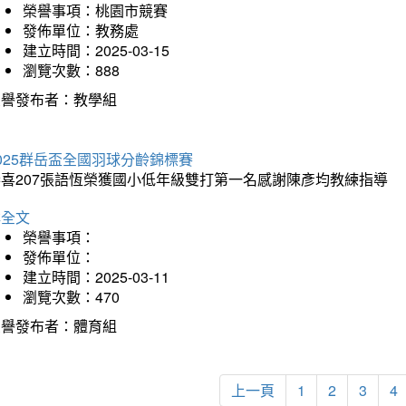
榮譽事項：桃園市競賽
發佈單位：教務處
建立時間：2025-03-15
瀏覽次數：888
榮譽發布者：教學組
025群岳盃全國羽球分齡錦標賽
恭喜207張語恆榮獲國小低年級雙打第一名感謝陳彥均教練指導
詳全文
榮譽事項：
發佈單位：
建立時間：2025-03-11
瀏覽次數：470
榮譽發布者：體育組
上一頁
1
2
3
4