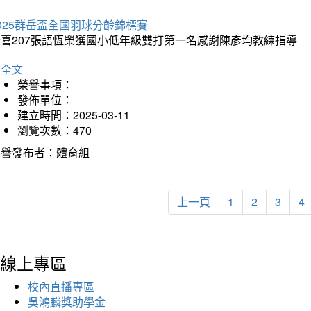
025群岳盃全國羽球分齡錦標賽
恭喜207張語恆榮獲國小低年級雙打第一名感謝陳彥均教練指導
詳全文
榮譽事項：
發佈單位：
建立時間：2025-03-11
瀏覽次數：470
榮譽發布者：體育組
上一頁
1
2
3
4
線上專區
校內直播專區
吳鴻麟獎助學金