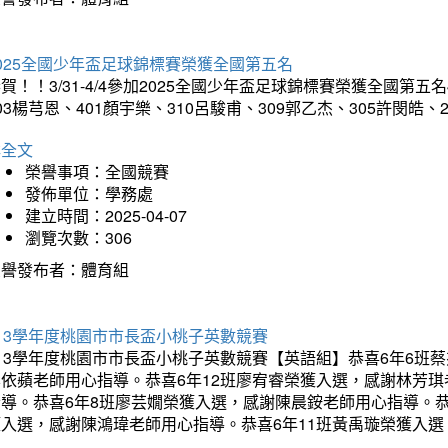
025全國少年盃足球錦標賽榮獲全國第五名
賀！！3/31-4/4參加2025全國少年盃足球錦標賽榮獲全國第五名
03楊芎恩、401顏宇樂、310呂駿甫、309郭乙杰、305許閔皓
詳全文
榮譽事項：全國競賽
發佈單位：學務處
建立時間：2025-04-07
瀏覽次數：306
榮譽發布者：體育組
13學年度桃園市市長盃小桃子英數競賽
113學年度桃園市市長盃小桃子英數競賽【英語組】恭喜6年6班
李依蘋老師用心指導。恭喜6年12班廖宥睿榮獲入選，感謝林芳
指導。恭喜6年8班廖芸嫺榮獲入選，感謝陳晨銨老師用心指導。恭
獲入選，感謝陳鴻瑋老師用心指導。恭喜6年11班黃禹璇榮獲入