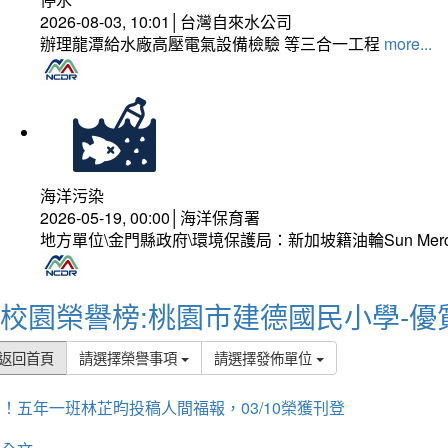
2026-08-03, 10:01│台灣自來水公司
辦理龍潭給水廠高壓電氣設備檢驗 等三合一工程
more...
海洋污染
2026-05-19, 00:00│海洋保育署
地方單位\金門縣政府\環境保護局：新加坡籍油輪Sun Mer
校園榮譽榜:桃園市建德國民小學-優
返回首頁
請選擇榮譽事項
請選擇發佈單位
！五年一班林芷昀投稿人間福報，03/10榮獲刊登