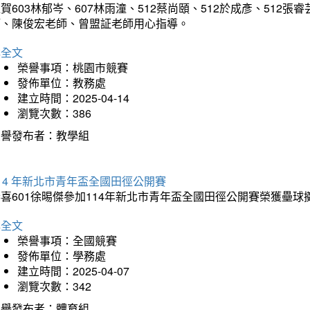
賀603林郁岑、607林雨潼、512蔡尚頤、512於成彥、51
師、陳俊宏老師、曾盟証老師用心指導。
詳全文
榮譽事項：桃園市競賽
發佈單位：教務處
建立時間：2025-04-14
瀏覽次數：386
榮譽發布者：教學組
14 年新北市青年盃全國田徑公開賽
恭喜601徐晹傑參加114年新北市青年盃全國田徑公開賽榮獲壘
詳全文
榮譽事項：全國競賽
發佈單位：學務處
建立時間：2025-04-07
瀏覽次數：342
榮譽發布者：體育組