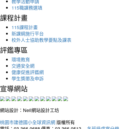
教學活動申請
115職課務選填
課程計畫
115課程計畫
新課綱施行平台
校外人士協助教學要點及課表
評鑑專區
環境教育
交通安全網
健康促進評鑑網
學生獎懲及申訴
宣導網站
網站設計：Neil網站設計工坊
桃園市建德國小全球資訊網
版權所有
電話：03-366-0688
傳真：03-366-0512
各班級處室分機