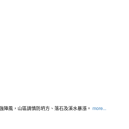
及強陣風，山區請慎防坍方、落石及溪水暴漲。
more...