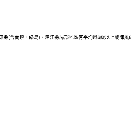
縣(含蘭嶼、綠島)、連江縣局部地區有平均風6級以上或陣風8