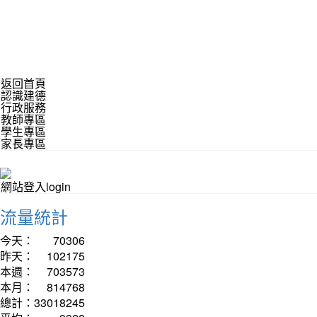
返回首頁
認識建德
行政服務
教師專區
學生專區
家長專區
網站登入login
流量統計
今天：
70306
昨天：
102175
本週：
703573
本月：
814768
總計：
33018245