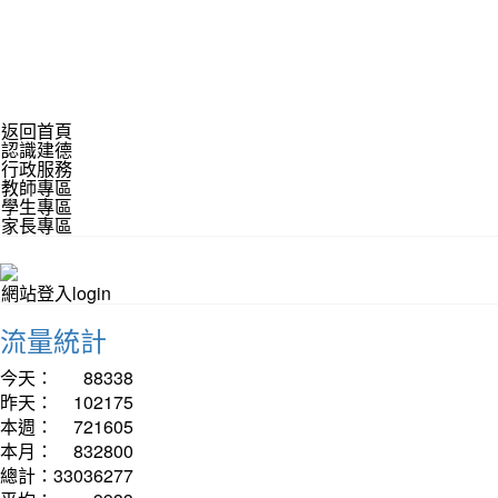
返回首頁
認識建德
行政服務
教師專區
學生專區
家長專區
網站登入login
流量統計
今天：
88338
昨天：
102175
本週：
721605
本月：
832800
總計：
33036277