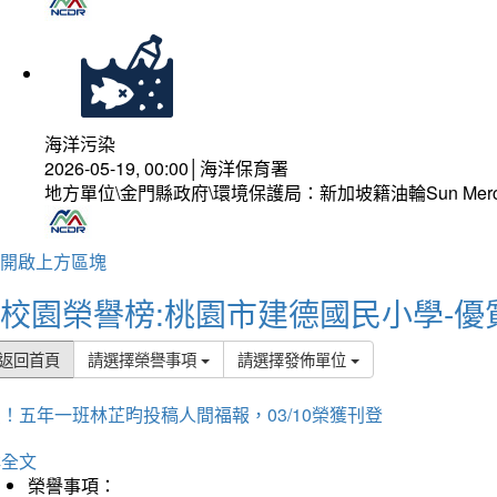
海洋污染
2026-05-19, 00:00│海洋保育署
地方單位\金門縣政府\環境保護局：新加坡籍油輪Sun Mer
開啟上方區塊
校園榮譽榜:桃園市建德國民小學-優
返回首頁
請選擇榮譽事項
請選擇發佈單位
！五年一班林芷昀投稿人間福報，03/10榮獲刊登
詳全文
榮譽事項：