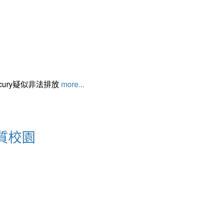
cury疑似非法排放
more...
質校園