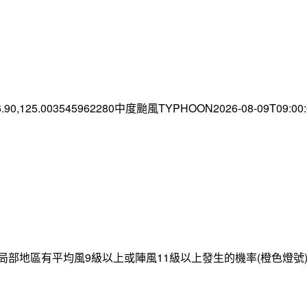
6.90,125.003545962280中度颱風TYPHOON2026-08-09T09:0
局部地區有平均風9級以上或陣風11級以上發生的機率(橙色燈號)