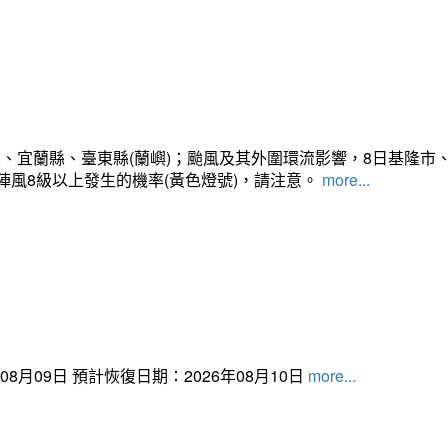
、宜蘭縣、臺東縣(蘭嶼)；颱風及其外圍環流影響，8日基隆市
陣風8級以上發生的機率(黃色燈號)，請注意。
more...
月09日 預計恢復日期：2026年08月10日
more...