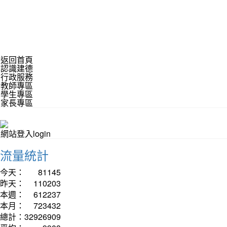
返回首頁
認識建德
行政服務
教師專區
學生專區
家長專區
網站登入login
流量統計
今天：
81145
昨天：
110203
本週：
612237
本月：
723432
總計：
32926909