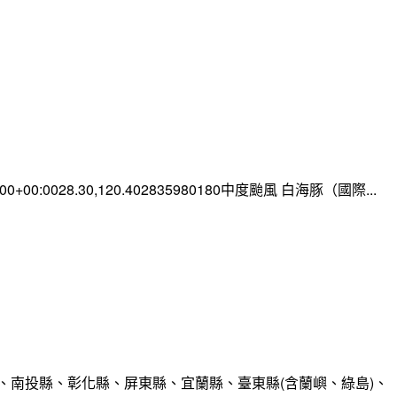
0:00+00:0028.30,120.402835980180中度颱風 白海豚（國際...
、南投縣、彰化縣、屏東縣、宜蘭縣、臺東縣(含蘭嶼、綠島)、