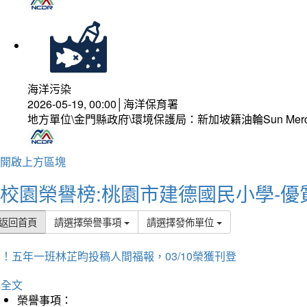
海洋污染
2026-05-19, 00:00│海洋保育署
地方單位\金門縣政府\環境保護局：新加坡籍油輪Sun Mer
開啟上方區塊
校園榮譽榜:桃園市建德國民小學-優
返回首頁
請選擇榮譽事項
請選擇發佈單位
！五年一班林芷昀投稿人間福報，03/10榮獲刊登
詳全文
榮譽事項：