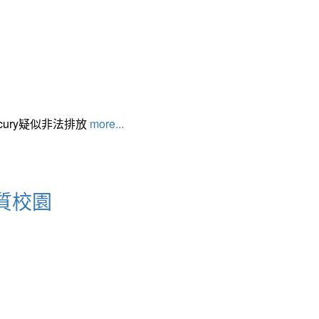
cury疑似非法排放
more...
質校園