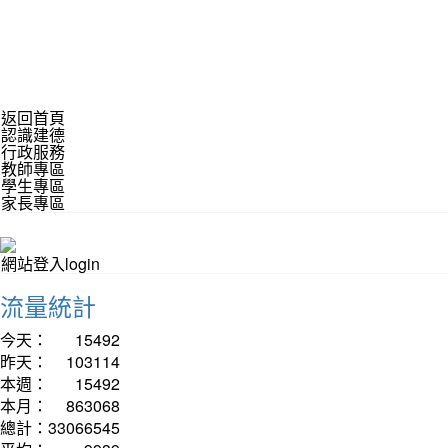
返回首頁
認識建德
行政服務
教師專區
學生專區
家長專區
網站登入login
流量統計
今天：
15492
昨天：
103114
本週：
15492
本月：
863068
總計：
33066545