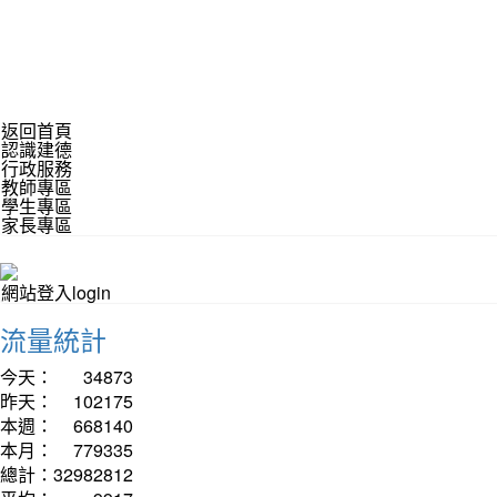
返回首頁
認識建德
行政服務
教師專區
學生專區
家長專區
網站登入login
流量統計
今天：
34873
昨天：
102175
本週：
668140
本月：
779335
總計：
32982812