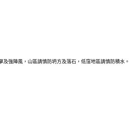
雷擊及強陣風，山區請慎防坍方及落石，低窪地區請慎防積水。