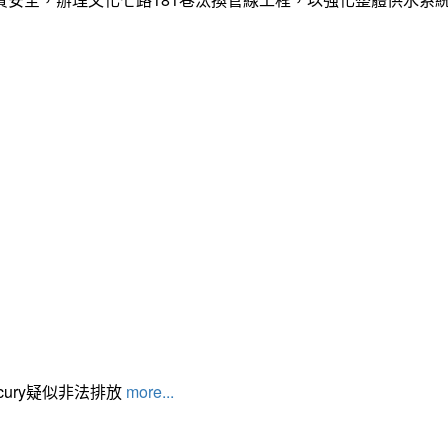
cury疑似非法排放
more...