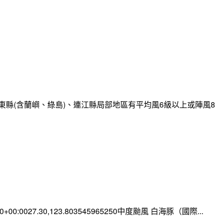
縣(含蘭嶼、綠島)、連江縣局部地區有平均風6級以上或陣風8
:00+00:0027.30,123.803545965250中度颱風 白海豚（國際...