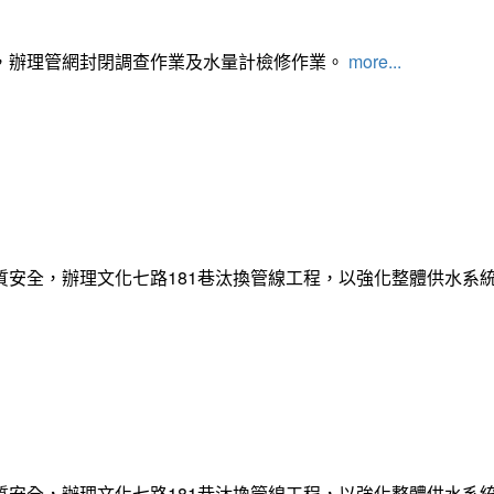
，辦理管網封閉調查作業及水量計檢修作業。
more...
質安全，辦理文化七路181巷汰換管線工程，以強化整體供水系
質安全，辦理文化七路181巷汰換管線工程，以強化整體供水系