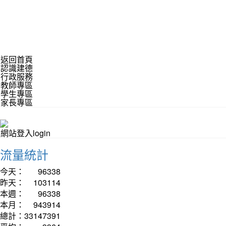
返回首頁
認識建德
行政服務
教師專區
學生專區
家長專區
網站登入login
流量統計
今天：
96338
昨天：
103114
本週：
96338
本月：
943914
總計：
33147391