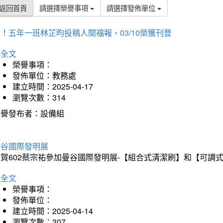
返回首頁
請選擇榮譽事項
請選擇發佈單位
！五年一班林芷昀投稿人間福報，03/10榮獲刊登
詳全文
榮譽事項：
發佈單位：教務處
建立時間：2025-04-17
瀏覽次數：314
榮譽發布者：設備組
曼谷國際發明展
狂賀602蔡宗祐參加曼谷國際發明展-【組合式清潔刷】和【可調
詳全文
榮譽事項：
發佈單位：
建立時間：2025-04-14
瀏覽次數：307