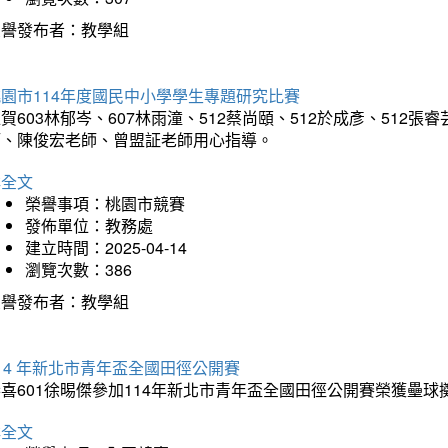
榮譽發布者：教學組
園市114年度國民中小學學生專題研究比賽
賀603林郁岑、607林雨潼、512蔡尚頤、512於成彥、51
師、陳俊宏老師、曾盟証老師用心指導。
詳全文
榮譽事項：桃園市競賽
發佈單位：教務處
建立時間：2025-04-14
瀏覽次數：386
榮譽發布者：教學組
14 年新北市青年盃全國田徑公開賽
恭喜601徐晹傑參加114年新北市青年盃全國田徑公開賽榮獲壘
詳全文