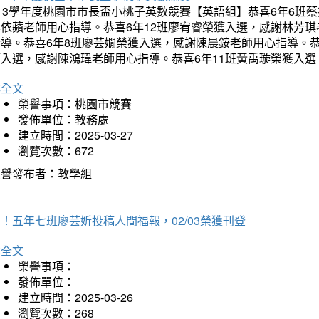
113學年度桃園市市長盃小桃子英數競賽【英語組】恭喜6年6班
李依蘋老師用心指導。恭喜6年12班廖宥睿榮獲入選，感謝林芳
指導。恭喜6年8班廖芸嫺榮獲入選，感謝陳晨銨老師用心指導。恭
獲入選，感謝陳鴻瑋老師用心指導。恭喜6年11班黃禹璇榮獲入
詳全文
榮譽事項：桃園市競賽
發佈單位：教務處
建立時間：2025-03-27
瀏覽次數：672
榮譽發布者：教學組
！五年七班廖芸妡投稿人間福報，02/03榮獲刊登
詳全文
榮譽事項：
發佈單位：
建立時間：2025-03-26
瀏覽次數：268