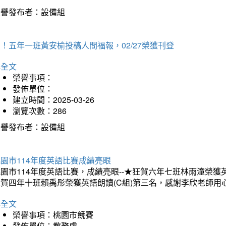
榮譽發布者：設備組
！五年一班黃安榆投稿人間福報，02/27榮獲刊登
詳全文
榮譽事項：
發佈單位：
建立時間：2025-03-26
瀏覽次數：286
榮譽發布者：設備組
園市114年度英語比賽成績亮眼
園市114年度英語比賽，成績亮眼--★狂賀六年七班林雨潼榮
狂賀四年十班賴禹彤榮獲英語朗讀(C組)第三名，感謝李欣老師用
詳全文
榮譽事項：桃園市競賽
發佈單位：教務處