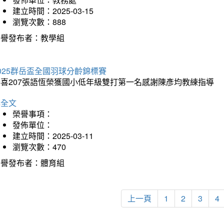
建立時間：2025-03-15
瀏覽次數：888
榮譽發布者：教學組
025群岳盃全國羽球分齡錦標賽
恭喜207張語恆榮獲國小低年級雙打第一名感謝陳彥均教練指導
詳全文
榮譽事項：
發佈單位：
建立時間：2025-03-11
瀏覽次數：470
榮譽發布者：體育組
上一頁
1
2
3
4