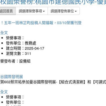
校園榮譽榜:桃園市建德國民小學-優
返回首頁
請選擇榮譽事項
請選擇發佈單位
！五年一班林芷昀投稿人間福報，03/10榮獲刊登
詳全文
榮譽事項：
發佈單位：教務處
建立時間：2025-04-17
瀏覽次數：311
榮譽發布者：設備組
曼谷國際發明展
狂賀602蔡宗祐參加曼谷國際發明展-【組合式清潔刷】和【可調
詳全文
榮譽事項：
發佈單位：