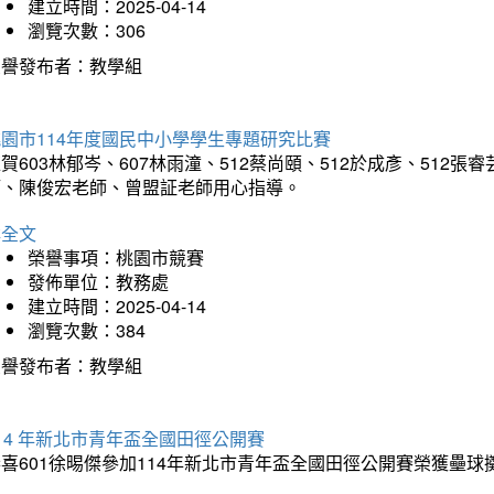
建立時間：2025-04-14
瀏覽次數：306
榮譽發布者：教學組
園市114年度國民中小學學生專題研究比賽
賀603林郁岑、607林雨潼、512蔡尚頤、512於成彥、51
師、陳俊宏老師、曾盟証老師用心指導。
詳全文
榮譽事項：桃園市競賽
發佈單位：教務處
建立時間：2025-04-14
瀏覽次數：384
榮譽發布者：教學組
14 年新北市青年盃全國田徑公開賽
恭喜601徐晹傑參加114年新北市青年盃全國田徑公開賽榮獲壘