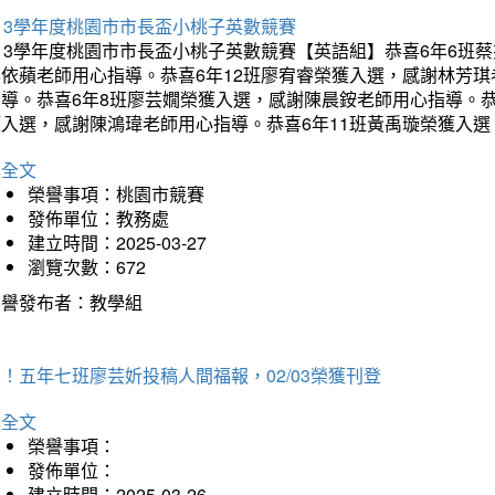
13學年度桃園市市長盃小桃子英數競賽
113學年度桃園市市長盃小桃子英數競賽【英語組】恭喜6年6班
李依蘋老師用心指導。恭喜6年12班廖宥睿榮獲入選，感謝林芳
指導。恭喜6年8班廖芸嫺榮獲入選，感謝陳晨銨老師用心指導。恭
獲入選，感謝陳鴻瑋老師用心指導。恭喜6年11班黃禹璇榮獲入
詳全文
榮譽事項：桃園市競賽
發佈單位：教務處
建立時間：2025-03-27
瀏覽次數：672
榮譽發布者：教學組
！五年七班廖芸妡投稿人間福報，02/03榮獲刊登
詳全文
榮譽事項：
發佈單位：
建立時間：2025-03-26