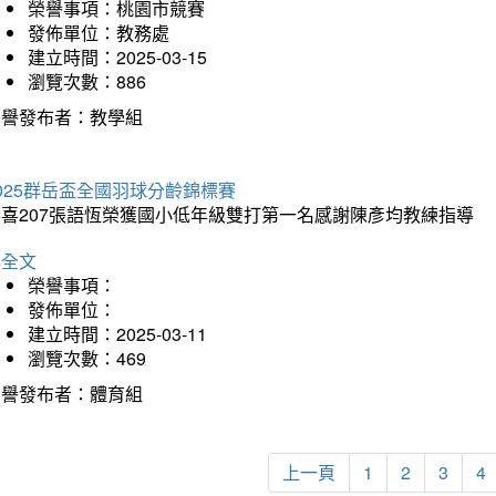
榮譽事項：桃園市競賽
發佈單位：教務處
建立時間：2025-03-15
瀏覽次數：886
榮譽發布者：教學組
025群岳盃全國羽球分齡錦標賽
恭喜207張語恆榮獲國小低年級雙打第一名感謝陳彥均教練指導
詳全文
榮譽事項：
發佈單位：
建立時間：2025-03-11
瀏覽次數：469
榮譽發布者：體育組
上一頁
1
2
3
4