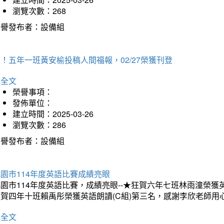
瀏覽次數：268
榮譽發布者：設備組
！五年一班黃安榆投稿人間福報，02/27榮獲刊登
詳全文
榮譽事項：
發佈單位：
建立時間：2025-03-26
瀏覽次數：286
榮譽發布者：設備組
園市114年度英語比賽成績亮眼
園市114年度英語比賽，成績亮眼--★狂賀六年七班林雨潼榮
狂賀四年十班賴禹彤榮獲英語朗讀(C組)第三名，感謝李欣老師用
詳全文