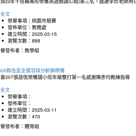
狂賀四年十班賴禹彤榮獲英語朗讀(C組)第三名，感謝李欣老師用
詳全文
榮譽事項：桃園市競賽
發佈單位：教務處
建立時間：2025-03-15
瀏覽次數：888
榮譽發布者：教學組
025群岳盃全國羽球分齡錦標賽
恭喜207張語恆榮獲國小低年級雙打第一名感謝陳彥均教練指導
詳全文
榮譽事項：
發佈單位：
建立時間：2025-03-11
瀏覽次數：470
榮譽發布者：體育組