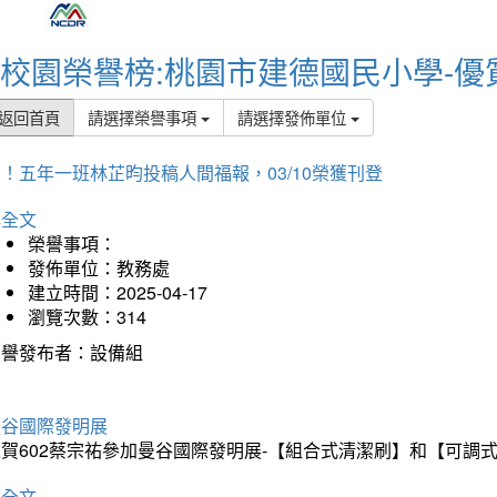
校園榮譽榜:桃園市建德國民小學-優
返回首頁
請選擇榮譽事項
請選擇發佈單位
！五年一班林芷昀投稿人間福報，03/10榮獲刊登
詳全文
榮譽事項：
發佈單位：教務處
建立時間：2025-04-17
瀏覽次數：314
榮譽發布者：設備組
曼谷國際發明展
狂賀602蔡宗祐參加曼谷國際發明展-【組合式清潔刷】和【可調
詳全文