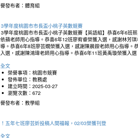
榮譽發布者：體育組
13學年度桃園市市長盃小桃子英數競賽
113學年度桃園市市長盃小桃子英數競賽【英語組】恭喜6年6班
李依蘋老師用心指導。恭喜6年12班廖宥睿榮獲入選，感謝林芳
指導。恭喜6年8班廖芸嫺榮獲入選，感謝陳晨銨老師用心指導。恭
獲入選，感謝陳鴻瑋老師用心指導。恭喜6年11班黃禹璇榮獲入
詳全文
榮譽事項：桃園市競賽
發佈單位：教務處
建立時間：2025-03-27
瀏覽次數：672
榮譽發布者：教學組
！五年七班廖芸妡投稿人間福報，02/03榮獲刊登
詳全文