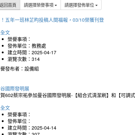
返回首頁
請選擇榮譽事項
請選擇發佈單位
！五年一班林芷昀投稿人間福報，03/10榮獲刊登
詳全文
榮譽事項：
發佈單位：教務處
建立時間：2025-04-17
瀏覽次數：314
榮譽發布者：設備組
曼谷國際發明展
狂賀602蔡宗祐參加曼谷國際發明展-【組合式清潔刷】和【可調
詳全文
榮譽事項：
發佈單位：
建立時間：2025-04-14
瀏覽次數：307