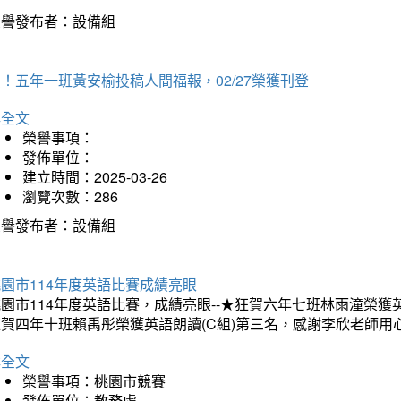
榮譽發布者：設備組
！五年一班黃安榆投稿人間福報，02/27榮獲刊登
詳全文
榮譽事項：
發佈單位：
建立時間：2025-03-26
瀏覽次數：286
榮譽發布者：設備組
園市114年度英語比賽成績亮眼
園市114年度英語比賽，成績亮眼--★狂賀六年七班林雨潼榮
狂賀四年十班賴禹彤榮獲英語朗讀(C組)第三名，感謝李欣老師用
詳全文
榮譽事項：桃園市競賽
發佈單位：教務處