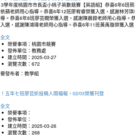
113學年度桃園市市長盃小桃子英數競賽【英語組】恭喜6年6班
李依蘋老師用心指導。恭喜6年12班廖宥睿榮獲入選，感謝林芳
指導。恭喜6年8班廖芸嫺榮獲入選，感謝陳晨銨老師用心指導。恭
獲入選，感謝陳鴻瑋老師用心指導。恭喜6年11班黃禹璇榮獲入
詳全文
榮譽事項：桃園市競賽
發佈單位：教務處
建立時間：2025-03-27
瀏覽次數：672
榮譽發布者：教學組
！五年七班廖芸妡投稿人間福報，02/03榮獲刊登
詳全文
榮譽事項：
發佈單位：
建立時間：2025-03-26
瀏覽次數：268