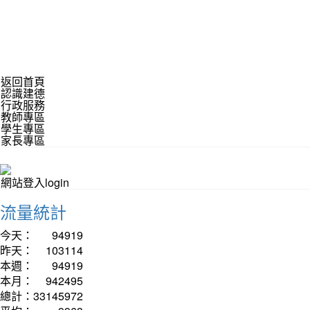
返回首頁
認識建德
行政服務
教師專區
學生專區
家長專區
網站登入login
流量統計
今天：
94919
昨天：
103114
本週：
94919
本月：
942495
總計：
33145972