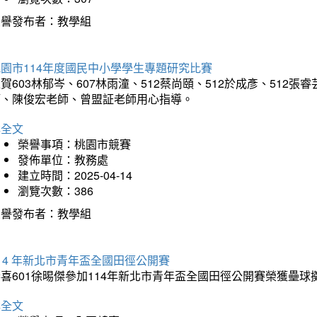
榮譽發布者：教學組
園市114年度國民中小學學生專題研究比賽
賀603林郁岑、607林雨潼、512蔡尚頤、512於成彥、51
師、陳俊宏老師、曾盟証老師用心指導。
詳全文
榮譽事項：桃園市競賽
發佈單位：教務處
建立時間：2025-04-14
瀏覽次數：386
榮譽發布者：教學組
14 年新北市青年盃全國田徑公開賽
恭喜601徐晹傑參加114年新北市青年盃全國田徑公開賽榮獲壘
詳全文