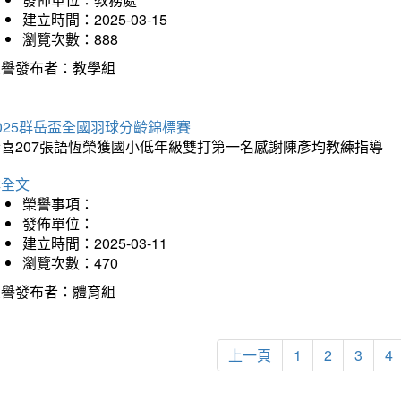
建立時間：2025-03-15
瀏覽次數：888
榮譽發布者：教學組
025群岳盃全國羽球分齡錦標賽
恭喜207張語恆榮獲國小低年級雙打第一名感謝陳彥均教練指導
詳全文
榮譽事項：
發佈單位：
建立時間：2025-03-11
瀏覽次數：470
榮譽發布者：體育組
上一頁
1
2
3
4