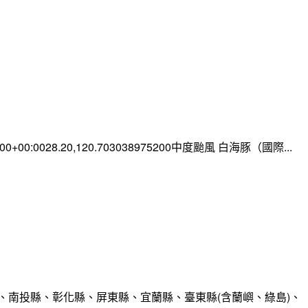
0:00+00:0028.20,120.703038975200中度颱風 白海豚（國際...
、南投縣、彰化縣、屏東縣、宜蘭縣、臺東縣(含蘭嶼、綠島)、