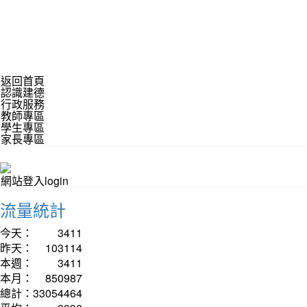
返回首頁
認識建德
行政服務
教師專區
學生專區
家長專區
網站登入login
流量統計
今天：
3411
昨天：
103114
本週：
3411
本月：
850987
總計：
33054464