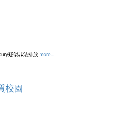
cury疑似非法排放
more...
質校園