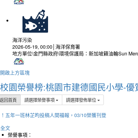
海洋污染
2026-05-19, 00:00│海洋保育署
地方單位\金門縣政府\環境保護局：新加坡籍油輪Sun Mer
開啟上方區塊
校園榮譽榜:桃園市建德國民小學-優
返回首頁
請選擇榮譽事項
請選擇發佈單位
！五年一班林芷昀投稿人間福報，03/10榮獲刊登
詳全文
榮譽事項：