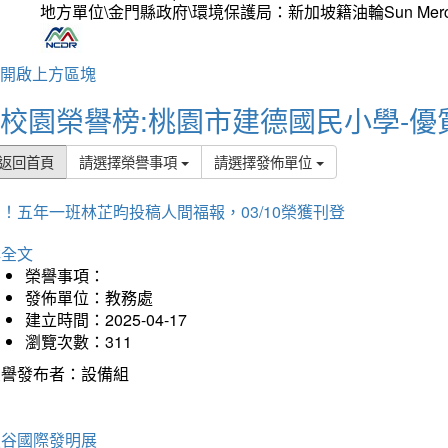
地方單位\金門縣政府\環境保護局：新加坡籍油輪Sun Mer
開啟上方區塊
校園榮譽榜:桃園市建德國民小學-優
返回首頁
請選擇榮譽事項
請選擇發佈單位
！五年一班林芷昀投稿人間福報，03/10榮獲刊登
詳全文
榮譽事項：
發佈單位：教務處
建立時間：2025-04-17
瀏覽次數：311
榮譽發布者：設備組
曼谷國際發明展