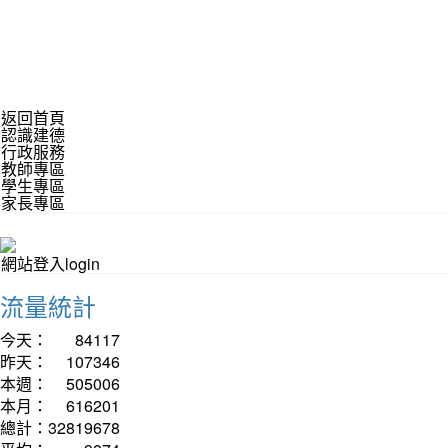
返回首頁
認識建德
行政服務
教師專區
學生專區
家長專區
網站登入login
流量統計
今天：
84117
昨天：
107346
本週：
505006
本月：
616201
總計：
32819678