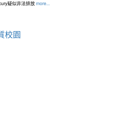
cury疑似非法排放
more...
質校園