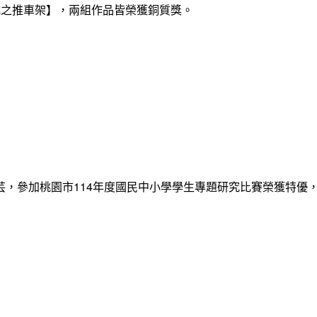
式之推車架】，兩組作品皆榮獲銅質獎。
12張睿芸，參加桃園市114年度國民中小學學生專題研究比賽榮獲