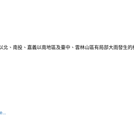
栗以北、南投、嘉義以南地區及臺中、雲林山區有局部大雨發生
...