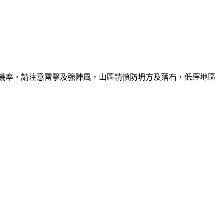
的機率，請注意雷擊及強陣風，山區請慎防坍方及落石，低窪地區