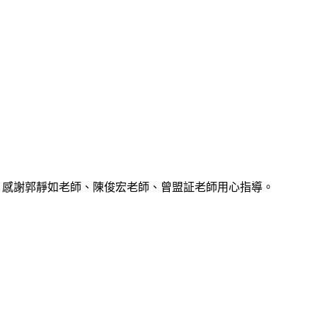
特優，感謝郭靜如老師、陳俊宏老師、曾盟証老師用心指導。