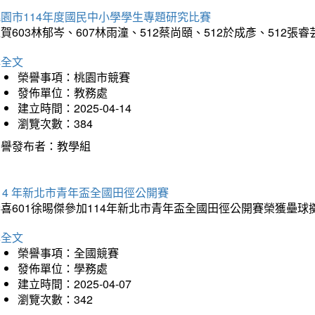
園市114年度國民中小學學生專題研究比賽
賀603林郁岑、607林雨潼、512蔡尚頤、512於成彥、5
詳全文
榮譽事項：桃園市競賽
發佈單位：教務處
建立時間：2025-04-14
瀏覽次數：384
榮譽發布者：教學組
14 年新北市青年盃全國田徑公開賽
恭喜601徐晹傑參加114年新北市青年盃全國田徑公開賽榮獲壘
詳全文
榮譽事項：全國競賽
發佈單位：學務處
建立時間：2025-04-07
瀏覽次數：342