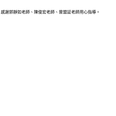
特優，感謝郭靜如老師、陳俊宏老師、曾盟証老師用心指導。