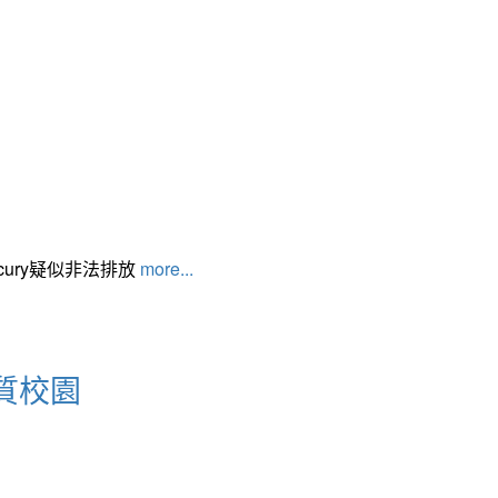
cury疑似非法排放
more...
質校園