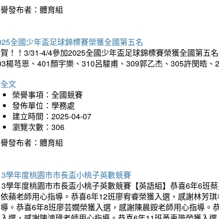
榮譽發布者：體育組
025全國少年盃足球錦標賽榮獲全國第五名
賀！！3/31-4/4參加2025全國少年盃足球錦標賽榮獲全國第五名
03楊芎恩、401顏宇樂、310呂駿甫、309郭乙杰、305許閔皓
詳全文
榮譽事項：全國競賽
發佈單位：學務處
建立時間：2025-04-07
瀏覽次數：306
榮譽發布者：體育組
13學年度桃園市市長盃小桃子英數競賽
113學年度桃園市市長盃小桃子英數競賽【英語組】恭喜6年6班
李依蘋老師用心指導。恭喜6年12班廖宥睿榮獲入選，感謝林芳
指導。恭喜6年8班廖芸嫺榮獲入選，感謝陳晨銨老師用心指導。恭
獲入選，感謝陳鴻瑋老師用心指導。恭喜6年11班黃禹璇榮獲入