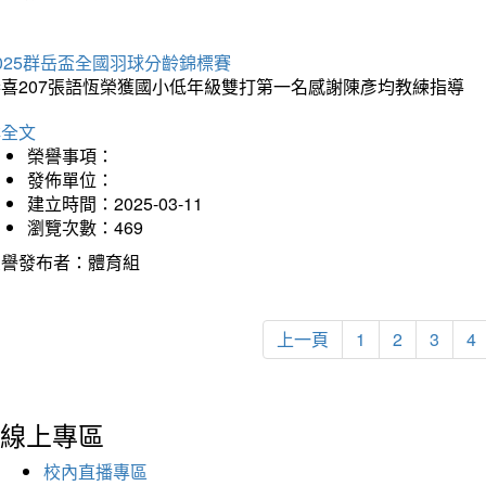
025群岳盃全國羽球分齡錦標賽
恭喜207張語恆榮獲國小低年級雙打第一名感謝陳彥均教練指導
詳全文
榮譽事項：
發佈單位：
建立時間：2025-03-11
瀏覽次數：469
榮譽發布者：體育組
上一頁
1
2
3
4
線上專區
校內直播專區