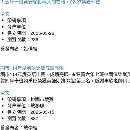
！五年一班黃安榆投稿人間福報，02/27榮獲刊登
詳全文
榮譽事項：
發佈單位：
建立時間：2025-03-26
瀏覽次數：286
榮譽發布者：設備組
園市114年度英語比賽成績亮眼
園市114年度英語比賽，成績亮眼--★狂賀六年七班林雨潼榮
狂賀四年十班賴禹彤榮獲英語朗讀(C組)第三名，感謝李欣老師用
詳全文
榮譽事項：桃園市競賽
發佈單位：教務處
建立時間：2025-03-15
瀏覽次數：887
榮譽發布者：教學組