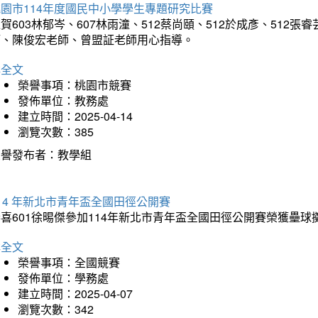
園市114年度國民中小學學生專題研究比賽
賀603林郁岑、607林雨潼、512蔡尚頤、512於成彥、51
師、陳俊宏老師、曾盟証老師用心指導。
詳全文
榮譽事項：桃園市競賽
發佈單位：教務處
建立時間：2025-04-14
瀏覽次數：385
榮譽發布者：教學組
14 年新北市青年盃全國田徑公開賽
恭喜601徐晹傑參加114年新北市青年盃全國田徑公開賽榮獲壘
詳全文
榮譽事項：全國競賽
發佈單位：學務處
建立時間：2025-04-07
瀏覽次數：342