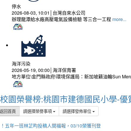
停水
2026-08-03, 10:01│台灣自來水公司
辦理龍潭給水廠高壓電氣設備檢驗 等三合一工程
more...
海洋污染
2026-05-19, 00:00│海洋保育署
地方單位\金門縣政府\環境保護局：新加坡籍油輪Sun Mer
校園榮譽榜:桃園市建德國民小學-優
返回首頁
請選擇榮譽事項
請選擇發佈單位
！五年一班林芷昀投稿人間福報，03/10榮獲刊登