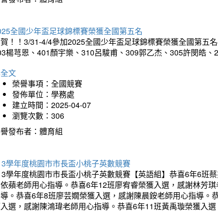
025全國少年盃足球錦標賽榮獲全國第五名
賀！！3/31-4/4參加2025全國少年盃足球錦標賽榮獲全國第五名
03楊芎恩、401顏宇樂、310呂駿甫、309郭乙杰、305許閔皓
詳全文
榮譽事項：全國競賽
發佈單位：學務處
建立時間：2025-04-07
瀏覽次數：306
榮譽發布者：體育組
13學年度桃園市市長盃小桃子英數競賽
113學年度桃園市市長盃小桃子英數競賽【英語組】恭喜6年6班
李依蘋老師用心指導。恭喜6年12班廖宥睿榮獲入選，感謝林芳
指導。恭喜6年8班廖芸嫺榮獲入選，感謝陳晨銨老師用心指導。恭
獲入選，感謝陳鴻瑋老師用心指導。恭喜6年11班黃禹璇榮獲入