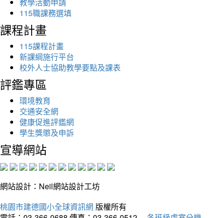
教學活動申請
115職課務選填
課程計畫
115課程計畫
新課綱施行平台
校外人士協助教學要點及課表
評鑑專區
環境教育
交通安全網
健康促進評鑑網
學生獎懲及申訴
宣導網站
網站設計：Neil網站設計工坊
桃園市建德國小全球資訊網
版權所有
電話：03-366-0688
傳真：03-366-0512
各班級處室分機