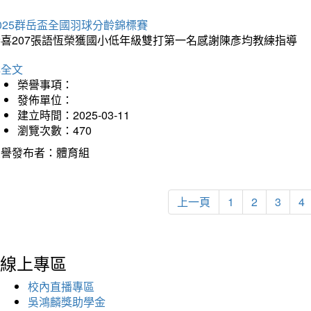
025群岳盃全國羽球分齡錦標賽
恭喜207張語恆榮獲國小低年級雙打第一名感謝陳彥均教練指導
詳全文
榮譽事項：
發佈單位：
建立時間：2025-03-11
瀏覽次數：470
榮譽發布者：體育組
上一頁
1
2
3
4
線上專區
校內直播專區
吳鴻麟獎助學金