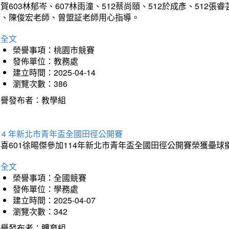
賀603林郁岑、607林雨潼、512蔡尚頤、512於成彥、51
師、陳俊宏老師、曾盟証老師用心指導。
詳全文
榮譽事項：桃園市競賽
發佈單位：教務處
建立時間：2025-04-14
瀏覽次數：386
榮譽發布者：教學組
14 年新北市青年盃全國田徑公開賽
恭喜601徐晹傑參加114年新北市青年盃全國田徑公開賽榮獲壘
詳全文
榮譽事項：全國競賽
發佈單位：學務處
建立時間：2025-04-07
瀏覽次數：342
榮譽發布者：體育組