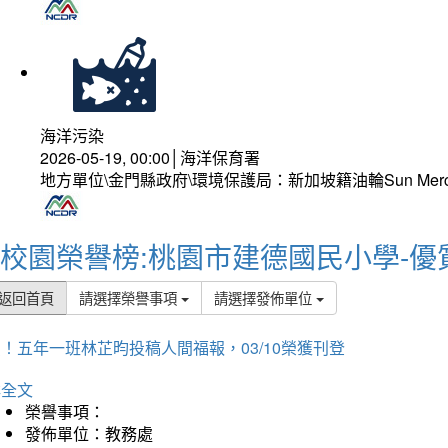
海洋污染
2026-05-19, 00:00│海洋保育署
地方單位\金門縣政府\環境保護局：新加坡籍油輪Sun Mer
校園榮譽榜:桃園市建德國民小學-優
返回首頁
請選擇榮譽事項
請選擇發佈單位
！五年一班林芷昀投稿人間福報，03/10榮獲刊登
詳全文
榮譽事項：
發佈單位：教務處