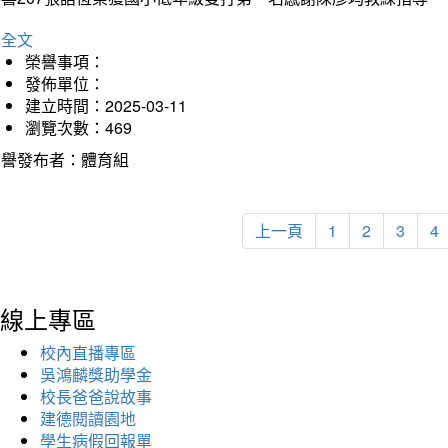
詳全文
榮譽事項：
發佈單位：
建立時間：2025-03-11
瀏覽次數：469
榮譽發布者：體育組
上一頁
1
2
3
4
線上專區
校內直播專區
吳鴻麟獎助學金
校長爸爸說故事
建德閱讀園地
學生病假回報單