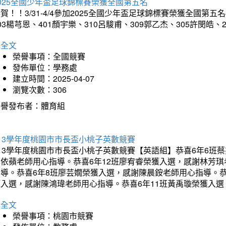
025全國少年盃足球錦標賽榮獲全國第五名
賀！！3/31-4/4參加2025全國少年盃足球錦標賽榮獲全國第五名
03楊芎恩、401顏宇樂、310呂駿甫、309郭乙杰、305許閔皓
詳全文
榮譽事項：全國競賽
發佈單位：學務處
建立時間：2025-04-07
瀏覽次數：306
榮譽發布者：體育組
13學年度桃園市市長盃小桃子英數競賽
113學年度桃園市市長盃小桃子英數競賽【英語組】恭喜6年6班
李依蘋老師用心指導。恭喜6年12班廖宥睿榮獲入選，感謝林芳
指導。恭喜6年8班廖芸嫺榮獲入選，感謝陳晨銨老師用心指導。恭
獲入選，感謝陳鴻瑋老師用心指導。恭喜6年11班黃禹璇榮獲入
詳全文
榮譽事項：桃園市競賽