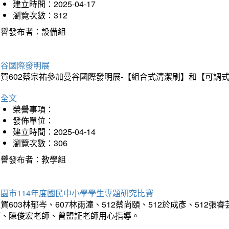
建立時間：2025-04-17
瀏覽次數：312
榮譽發布者：設備組
曼谷國際發明展
狂賀602蔡宗祐參加曼谷國際發明展-【組合式清潔刷】和【可調
詳全文
榮譽事項：
發佈單位：
建立時間：2025-04-14
瀏覽次數：306
榮譽發布者：教學組
園市114年度國民中小學學生專題研究比賽
賀603林郁岑、607林雨潼、512蔡尚頤、512於成彥、51
師、陳俊宏老師、曾盟証老師用心指導。