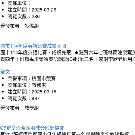
發佈單位：
建立時間：2025-03-26
瀏覽次數：286
榮譽發布者：設備組
園市114年度英語比賽成績亮眼
園市114年度英語比賽，成績亮眼--★狂賀六年七班林雨潼榮
狂賀四年十班賴禹彤榮獲英語朗讀(C組)第三名，感謝李欣老師用
詳全文
榮譽事項：桃園市競賽
發佈單位：教務處
建立時間：2025-03-15
瀏覽次數：887
榮譽發布者：教學組
025群岳盃全國羽球分齡錦標賽
恭喜207張語恆榮獲國小低年級雙打第一名感謝陳彥均教練指導