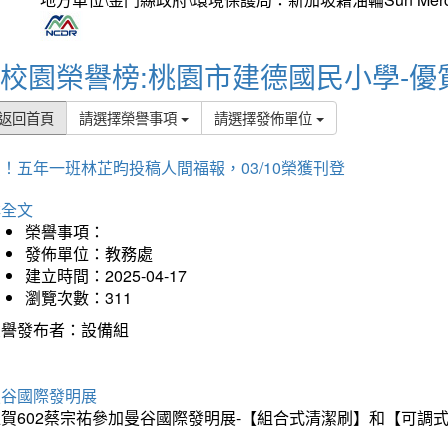
校園榮譽榜:桃園市建德國民小學-優
返回首頁
請選擇榮譽事項
請選擇發佈單位
！五年一班林芷昀投稿人間福報，03/10榮獲刊登
詳全文
榮譽事項：
發佈單位：教務處
建立時間：2025-04-17
瀏覽次數：311
榮譽發布者：設備組
曼谷國際發明展
狂賀602蔡宗祐參加曼谷國際發明展-【組合式清潔刷】和【可調