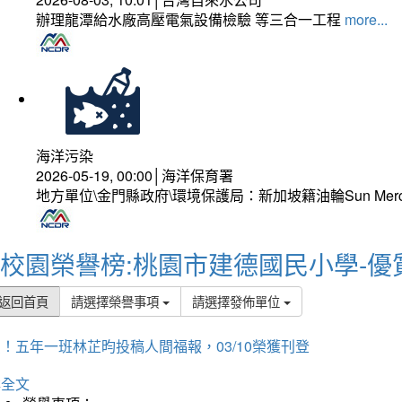
辦理龍潭給水廠高壓電氣設備檢驗 等三合一工程
more...
海洋污染
2026-05-19, 00:00│海洋保育署
地方單位\金門縣政府\環境保護局：新加坡籍油輪Sun Mer
校園榮譽榜:桃園市建德國民小學-優
返回首頁
請選擇榮譽事項
請選擇發佈單位
！五年一班林芷昀投稿人間福報，03/10榮獲刊登
詳全文