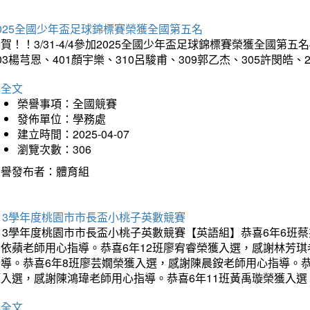
025全國少年盃足球錦標賽榮獲全國第五名
賀！！3/31-4/4參加2025全國少年盃足球錦標賽榮獲全國第五名
03楊芎恩、401顏宇樂、310呂駿甫、309郭乙杰、305許閔皓
詳全文
榮譽事項：全國競賽
發佈單位：學務處
建立時間：2025-04-07
瀏覽次數：306
榮譽發布者：體育組
13學年度桃園市市長盃小桃子英數競賽
113學年度桃園市市長盃小桃子英數競賽【英語組】恭喜6年6班
李依蘋老師用心指導。恭喜6年12班廖宥睿榮獲入選，感謝林芳
指導。恭喜6年8班廖芸嫺榮獲入選，感謝陳晨銨老師用心指導。恭
獲入選，感謝陳鴻瑋老師用心指導。恭喜6年11班黃禹璇榮獲入
詳全文