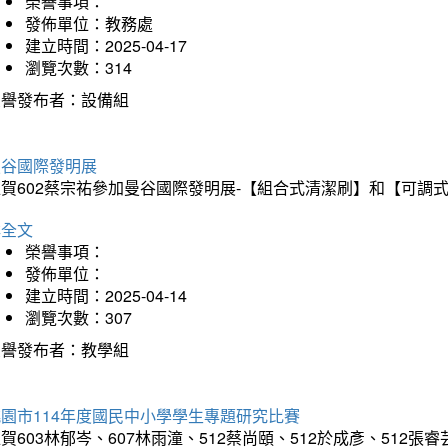
榮譽事項：
發佈單位：教務處
建立時間：2025-04-17
瀏覽次數：314
榮譽發布者：設備組
曼谷國際發明展
狂賀602蔡宗祐參加曼谷國際發明展-【組合式清潔刷】和【可調
詳全文
榮譽事項：
發佈單位：
建立時間：2025-04-14
瀏覽次數：307
榮譽發布者：教學組
園市114年度國民中小學學生專題研究比賽
賀603林郁岑、607林雨潼、512蔡尚頤、512於成彥、51