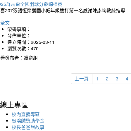
025群岳盃全國羽球分齡錦標賽
恭喜207張語恆榮獲國小低年級雙打第一名感謝陳彥均教練指導
詳全文
榮譽事項：
發佈單位：
建立時間：2025-03-11
瀏覽次數：470
榮譽發布者：體育組
上一頁
1
2
3
4
線上專區
校內直播專區
吳鴻麟獎助學金
校長爸爸說故事