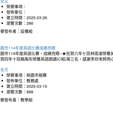
詳全文
榮譽事項：
發佈單位：
建立時間：2025-03-26
瀏覽次數：286
榮譽發布者：設備組
園市114年度英語比賽成績亮眼
園市114年度英語比賽，成績亮眼--★狂賀六年七班林雨潼榮
狂賀四年十班賴禹彤榮獲英語朗讀(C組)第三名，感謝李欣老師用
詳全文
榮譽事項：桃園市競賽
發佈單位：教務處
建立時間：2025-03-15
瀏覽次數：888
榮譽發布者：教學組