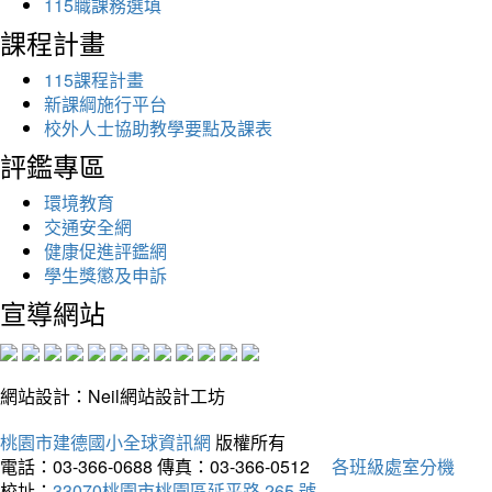
115職課務選填
課程計畫
115課程計畫
新課綱施行平台
校外人士協助教學要點及課表
評鑑專區
環境教育
交通安全網
健康促進評鑑網
學生獎懲及申訴
宣導網站
網站設計：Neil網站設計工坊
桃園市建德國小全球資訊網
版權所有
電話：03-366-0688
傳真：03-366-0512
各班級處室分機
校址：
33070桃園市桃園區延平路 265 號