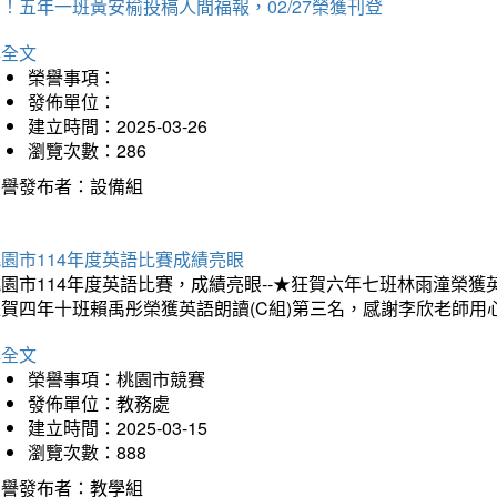
！五年一班黃安榆投稿人間福報，02/27榮獲刊登
詳全文
榮譽事項：
發佈單位：
建立時間：2025-03-26
瀏覽次數：286
榮譽發布者：設備組
園市114年度英語比賽成績亮眼
園市114年度英語比賽，成績亮眼--★狂賀六年七班林雨潼榮
狂賀四年十班賴禹彤榮獲英語朗讀(C組)第三名，感謝李欣老師用
詳全文
榮譽事項：桃園市競賽
發佈單位：教務處
建立時間：2025-03-15
瀏覽次數：888
榮譽發布者：教學組