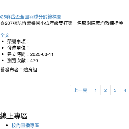
025群岳盃全國羽球分齡錦標賽
恭喜207張語恆榮獲國小低年級雙打第一名感謝陳彥均教練指導
詳全文
榮譽事項：
發佈單位：
建立時間：2025-03-11
瀏覽次數：470
榮譽發布者：體育組
上一頁
1
2
3
4
線上專區
校內直播專區