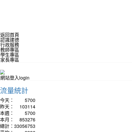
返回首頁
認識建德
行政服務
教師專區
學生專區
家長專區
網站登入login
流量統計
今天：
5700
昨天：
103114
本週：
5700
本月：
853276
總計：
33056753