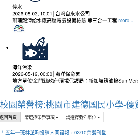
停水
2026-08-03, 10:01│台灣自來水公司
辦理龍潭給水廠高壓電氣設備檢驗 等三合一工程
more...
海洋污染
2026-05-19, 00:00│海洋保育署
地方單位\金門縣政府\環境保護局：新加坡籍油輪Sun Mer
校園榮譽榜:桃園市建德國民小學-優
返回首頁
請選擇榮譽事項
請選擇發佈單位
！五年一班林芷昀投稿人間福報，03/10榮獲刊登