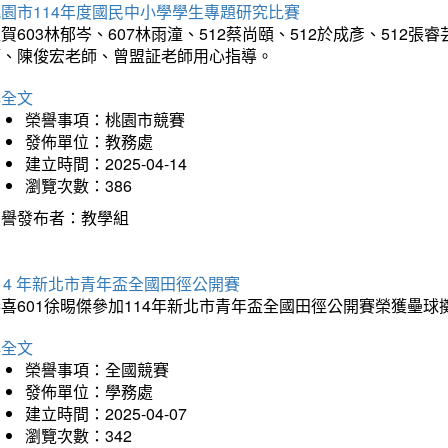
園市114年度國民中小學學生專題研究比賽
賀603林郁岑、607林雨潼、512蔡尚頤、512於成彥、51
師、陳俊宏老師、曾盟証老師用心指導。
詳全文
榮譽事項：桃園市競賽
發佈單位：教務處
建立時間：2025-04-14
瀏覽次數：386
榮譽發布者：教學組
14 年新北市青年盃全國田徑公開賽
恭喜601徐晹傑參加114年新北市青年盃全國田徑公開賽榮獲壘
詳全文
榮譽事項：全國競賽
發佈單位：學務處
建立時間：2025-04-07
瀏覽次數：342