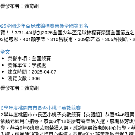
榮譽發布者：體育組
025全國少年盃足球錦標賽榮獲全國第五名
賀！！3/31-4/4參加2025全國少年盃足球錦標賽榮獲全國第五名
03楊芎恩、401顏宇樂、310呂駿甫、309郭乙杰、305許閔皓
詳全文
榮譽事項：全國競賽
發佈單位：學務處
建立時間：2025-04-07
瀏覽次數：306
榮譽發布者：體育組
13學年度桃園市市長盃小桃子英數競賽
113學年度桃園市市長盃小桃子英數競賽【英語組】恭喜6年6班
李依蘋老師用心指導。恭喜6年12班廖宥睿榮獲入選，感謝林芳
指導。恭喜6年8班廖芸嫺榮獲入選，感謝陳晨銨老師用心指導。恭
獲入選，感謝陳鴻瑋老師用心指導。恭喜6年11班黃禹璇榮獲入