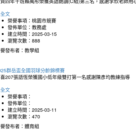
狂賀四年十班賴禹彤榮獲英語朗讀(C組)第三名，感謝李欣老師用
詳全文
榮譽事項：桃園市競賽
發佈單位：教務處
建立時間：2025-03-15
瀏覽次數：888
榮譽發布者：教學組
025群岳盃全國羽球分齡錦標賽
恭喜207張語恆榮獲國小低年級雙打第一名感謝陳彥均教練指導
詳全文
榮譽事項：
發佈單位：
建立時間：2025-03-11
瀏覽次數：470
榮譽發布者：體育組