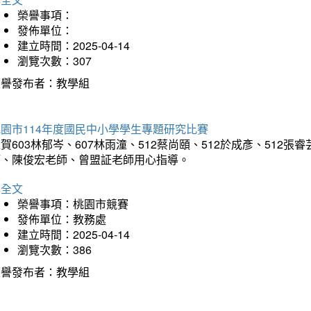
榮譽事項：
發佈單位：
建立時間：2025-04-14
瀏覽次數：307
榮譽發布者：教學組
園市114年度國民中小學學生專題研究比賽
賀603林郁岑、607林雨潼、512蔡尚頤、512於成彥、51
師、陳俊宏老師、曾盟証老師用心指導。
詳全文
榮譽事項：桃園市競賽
發佈單位：教務處
建立時間：2025-04-14
瀏覽次數：386
榮譽發布者：教學組