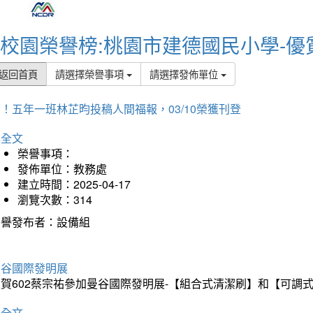
校園榮譽榜:桃園市建德國民小學-優
返回首頁
請選擇榮譽事項
請選擇發佈單位
！五年一班林芷昀投稿人間福報，03/10榮獲刊登
詳全文
榮譽事項：
發佈單位：教務處
建立時間：2025-04-17
瀏覽次數：314
榮譽發布者：設備組
曼谷國際發明展
狂賀602蔡宗祐參加曼谷國際發明展-【組合式清潔刷】和【可調
詳全文