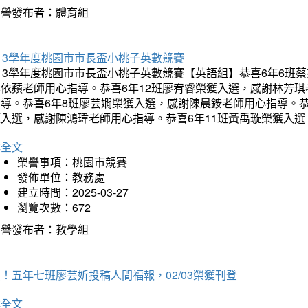
榮譽發布者：體育組
13學年度桃園市市長盃小桃子英數競賽
113學年度桃園市市長盃小桃子英數競賽【英語組】恭喜6年6班
李依蘋老師用心指導。恭喜6年12班廖宥睿榮獲入選，感謝林芳
指導。恭喜6年8班廖芸嫺榮獲入選，感謝陳晨銨老師用心指導。恭
獲入選，感謝陳鴻瑋老師用心指導。恭喜6年11班黃禹璇榮獲入
詳全文
榮譽事項：桃園市競賽
發佈單位：教務處
建立時間：2025-03-27
瀏覽次數：672
榮譽發布者：教學組
！五年七班廖芸妡投稿人間福報，02/03榮獲刊登
詳全文