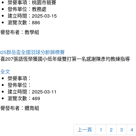
榮譽事項：桃園市競賽
發佈單位：教務處
建立時間：2025-03-15
瀏覽次數：886
榮譽發布者：教學組
025群岳盃全國羽球分齡錦標賽
恭喜207張語恆榮獲國小低年級雙打第一名感謝陳彥均教練指導
詳全文
榮譽事項：
發佈單位：
建立時間：2025-03-11
瀏覽次數：469
榮譽發布者：體育組
上一頁
1
2
3
4