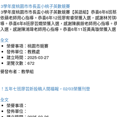
13學年度桃園市市長盃小桃子英數競賽
113學年度桃園市市長盃小桃子英數競賽【英語組】恭喜6年6班
李依蘋老師用心指導。恭喜6年12班廖宥睿榮獲入選，感謝林芳
指導。恭喜6年8班廖芸嫺榮獲入選，感謝陳晨銨老師用心指導。恭
獲入選，感謝陳鴻瑋老師用心指導。恭喜6年11班黃禹璇榮獲入
詳全文
榮譽事項：桃園市競賽
發佈單位：教務處
建立時間：2025-03-27
瀏覽次數：672
榮譽發布者：教學組
！五年七班廖芸妡投稿人間福報，02/03榮獲刊登
詳全文
榮譽事項：
發佈單位：
建立時間：2025-03-26