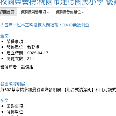
校園榮譽榜:桃園市建德國民小學-優
返回首頁
請選擇榮譽事項
請選擇發佈單位
！五年一班林芷昀投稿人間福報，03/10榮獲刊登
詳全文
榮譽事項：
發佈單位：教務處
建立時間：2025-04-17
瀏覽次數：311
榮譽發布者：設備組
曼谷國際發明展
狂賀602蔡宗祐參加曼谷國際發明展-【組合式清潔刷】和【可調
詳全文
榮譽事項：
發佈單位：