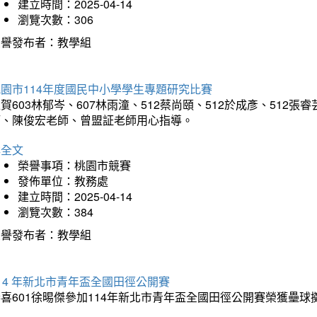
建立時間：2025-04-14
瀏覽次數：306
榮譽發布者：教學組
園市114年度國民中小學學生專題研究比賽
賀603林郁岑、607林雨潼、512蔡尚頤、512於成彥、51
師、陳俊宏老師、曾盟証老師用心指導。
詳全文
榮譽事項：桃園市競賽
發佈單位：教務處
建立時間：2025-04-14
瀏覽次數：384
榮譽發布者：教學組
14 年新北市青年盃全國田徑公開賽
恭喜601徐晹傑參加114年新北市青年盃全國田徑公開賽榮獲壘