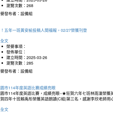
瀏覽次數：268
榮譽發布者：設備組
！五年一班黃安榆投稿人間福報，02/27榮獲刊登
詳全文
榮譽事項：
發佈單位：
建立時間：2025-03-26
瀏覽次數：285
榮譽發布者：設備組
園市114年度英語比賽成績亮眼
園市114年度英語比賽，成績亮眼--★狂賀六年七班林雨潼榮
狂賀四年十班賴禹彤榮獲英語朗讀(C組)第三名，感謝李欣老師用
詳全文