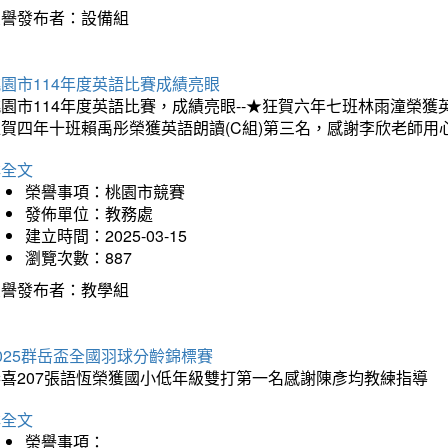
榮譽發布者：設備組
園市114年度英語比賽成績亮眼
園市114年度英語比賽，成績亮眼--★狂賀六年七班林雨潼榮
狂賀四年十班賴禹彤榮獲英語朗讀(C組)第三名，感謝李欣老師用
詳全文
榮譽事項：桃園市競賽
發佈單位：教務處
建立時間：2025-03-15
瀏覽次數：887
榮譽發布者：教學組
025群岳盃全國羽球分齡錦標賽
恭喜207張語恆榮獲國小低年級雙打第一名感謝陳彥均教練指導
詳全文
榮譽事項：