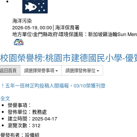
海洋污染
2026-05-19, 00:00│海洋保育署
地方單位\金門縣政府\環境保護局：新加坡籍油輪Sun Mer
校園榮譽榜:桃園市建德國民小學-優
返回首頁
請選擇榮譽事項
請選擇發佈單位
！五年一班林芷昀投稿人間福報，03/10榮獲刊登
詳全文
榮譽事項：
發佈單位：教務處
建立時間：2025-04-17
瀏覽次數：312
榮譽發布者：設備組