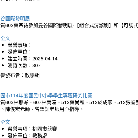
曼谷國際發明展
狂賀602蔡宗祐參加曼谷國際發明展-【組合式清潔刷】和【可調
詳全文
榮譽事項：
發佈單位：
建立時間：2025-04-14
瀏覽次數：307
榮譽發布者：教學組
園市114年度國民中小學學生專題研究比賽
賀603林郁岑、607林雨潼、512蔡尚頤、512於成彥、51
師、陳俊宏老師、曾盟証老師用心指導。
詳全文
榮譽事項：桃園市競賽
發佈單位：教務處