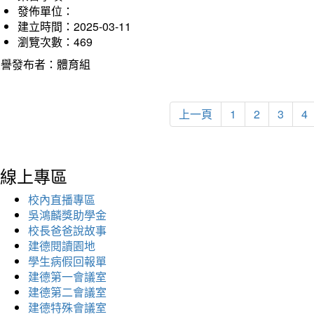
發佈單位：
建立時間：2025-03-11
瀏覽次數：469
榮譽發布者：體育組
上一頁
1
2
3
4
線上專區
校內直播專區
吳鴻麟獎助學金
校長爸爸說故事
建德閱讀園地
學生病假回報單
建德第一會議室
建德第二會議室
建德特殊會議室