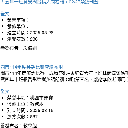
！五年一班黃安榆投稿人間福報，02/27榮獲刊登
詳全文
榮譽事項：
發佈單位：
建立時間：2025-03-26
瀏覽次數：286
榮譽發布者：設備組
園市114年度英語比賽成績亮眼
園市114年度英語比賽，成績亮眼--★狂賀六年七班林雨潼榮
狂賀四年十班賴禹彤榮獲英語朗讀(C組)第三名，感謝李欣老師用
詳全文
榮譽事項：桃園市競賽
發佈單位：教務處
建立時間：2025-03-15
瀏覽次數：887
榮譽發布者：教學組