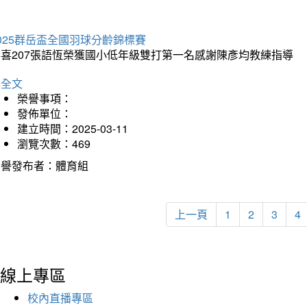
025群岳盃全國羽球分齡錦標賽
恭喜207張語恆榮獲國小低年級雙打第一名感謝陳彥均教練指導
詳全文
榮譽事項：
發佈單位：
建立時間：2025-03-11
瀏覽次數：469
榮譽發布者：體育組
上一頁
1
2
3
4
線上專區
校內直播專區