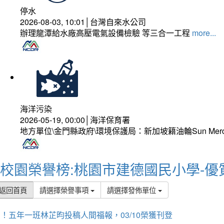
停水
2026-08-03, 10:01│台灣自來水公司
辦理龍潭給水廠高壓電氣設備檢驗 等三合一工程
more...
海洋污染
2026-05-19, 00:00│海洋保育署
地方單位\金門縣政府\環境保護局：新加坡籍油輪Sun Mer
校園榮譽榜:桃園市建德國民小學-優
返回首頁
請選擇榮譽事項
請選擇發佈單位
！五年一班林芷昀投稿人間福報，03/10榮獲刊登