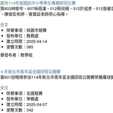
園市114年度國民中小學學生專題研究比賽
賀603林郁岑、607林雨潼、512蔡尚頤、512於成彥、51
師、陳俊宏老師、曾盟証老師用心指導。
詳全文
榮譽事項：桃園市競賽
發佈單位：教務處
建立時間：2025-04-14
瀏覽次數：385
榮譽發布者：教學組
14 年新北市青年盃全國田徑公開賽
恭喜601徐晹傑參加114年新北市青年盃全國田徑公開賽榮獲壘
詳全文
榮譽事項：全國競賽
發佈單位：學務處
建立時間：2025-04-07
瀏覽次數：342