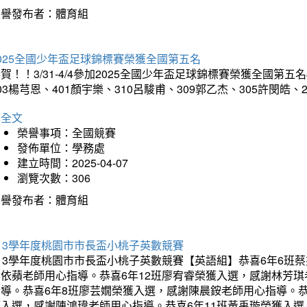
榮譽發布者：體育組
025全國少年盃足球錦標賽榮獲全國第五名
賀！！3/31-4/4參加2025全國少年盃足球錦標賽榮獲全國第五名
03楊芎恩、401顏宇樂、310呂駿甫、309郭乙杰、305許閔皓
詳全文
榮譽事項：全國競賽
發佈單位：學務處
建立時間：2025-04-07
瀏覽次數：306
榮譽發布者：體育組
13學年度桃園市市長盃小桃子英數競賽
113學年度桃園市市長盃小桃子英數競賽【英語組】恭喜6年6班
李依蘋老師用心指導。恭喜6年12班廖宥睿榮獲入選，感謝林芳
指導。恭喜6年8班廖芸嫺榮獲入選，感謝陳晨銨老師用心指導。恭
獲入選，感謝陳鴻瑋老師用心指導。恭喜6年11班黃禹璇榮獲入