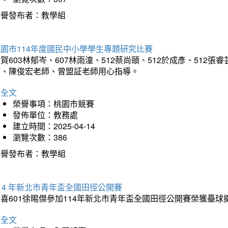
榮譽發布者：教學組
園市114年度國民中小學學生專題研究比賽
賀603林郁岑、607林雨潼、512蔡尚頤、512於成彥、51
師、陳俊宏老師、曾盟証老師用心指導。
詳全文
榮譽事項：桃園市競賽
發佈單位：教務處
建立時間：2025-04-14
瀏覽次數：386
榮譽發布者：教學組
14 年新北市青年盃全國田徑公開賽
恭喜601徐晹傑參加114年新北市青年盃全國田徑公開賽榮獲壘
詳全文