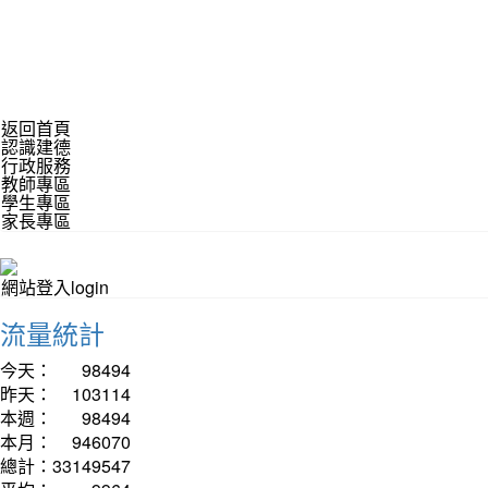
返回首頁
認識建德
行政服務
教師專區
學生專區
家長專區
網站登入login
流量統計
今天：
98494
昨天：
103114
本週：
98494
本月：
946070
總計：
33149547