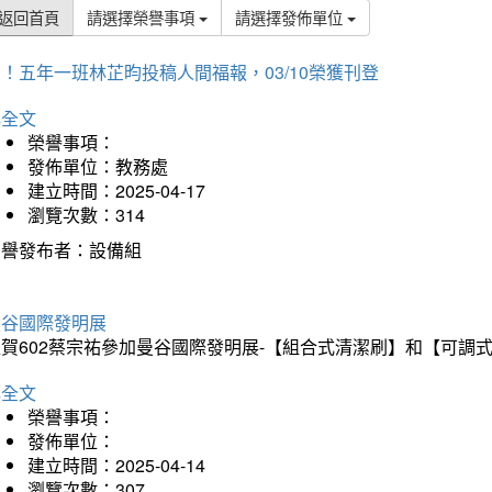
返回首頁
請選擇榮譽事項
請選擇發佈單位
！五年一班林芷昀投稿人間福報，03/10榮獲刊登
詳全文
榮譽事項：
發佈單位：教務處
建立時間：2025-04-17
瀏覽次數：314
榮譽發布者：設備組
曼谷國際發明展
狂賀602蔡宗祐參加曼谷國際發明展-【組合式清潔刷】和【可調
詳全文
榮譽事項：
發佈單位：
建立時間：2025-04-14
瀏覽次數：307