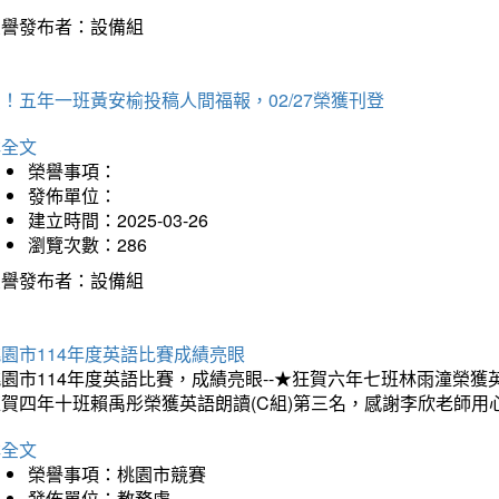
榮譽發布者：設備組
！五年一班黃安榆投稿人間福報，02/27榮獲刊登
詳全文
榮譽事項：
發佈單位：
建立時間：2025-03-26
瀏覽次數：286
榮譽發布者：設備組
園市114年度英語比賽成績亮眼
園市114年度英語比賽，成績亮眼--★狂賀六年七班林雨潼榮
狂賀四年十班賴禹彤榮獲英語朗讀(C組)第三名，感謝李欣老師用
詳全文
榮譽事項：桃園市競賽
發佈單位：教務處