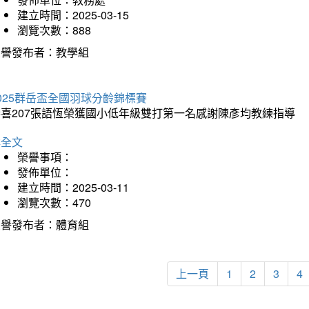
建立時間：2025-03-15
瀏覽次數：888
榮譽發布者：教學組
025群岳盃全國羽球分齡錦標賽
恭喜207張語恆榮獲國小低年級雙打第一名感謝陳彥均教練指導
詳全文
榮譽事項：
發佈單位：
建立時間：2025-03-11
瀏覽次數：470
榮譽發布者：體育組
上一頁
1
2
3
4