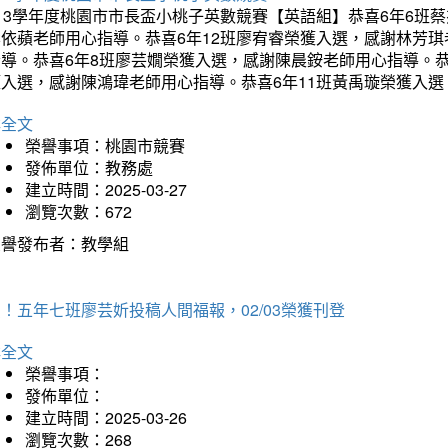
113學年度桃園市市長盃小桃子英數競賽【英語組】恭喜6年6班
李依蘋老師用心指導。恭喜6年12班廖宥睿榮獲入選，感謝林芳
指導。恭喜6年8班廖芸嫺榮獲入選，感謝陳晨銨老師用心指導。恭
獲入選，感謝陳鴻瑋老師用心指導。恭喜6年11班黃禹璇榮獲入
詳全文
榮譽事項：桃園市競賽
發佈單位：教務處
建立時間：2025-03-27
瀏覽次數：672
榮譽發布者：教學組
！五年七班廖芸妡投稿人間福報，02/03榮獲刊登
詳全文
榮譽事項：
發佈單位：
建立時間：2025-03-26
瀏覽次數：268