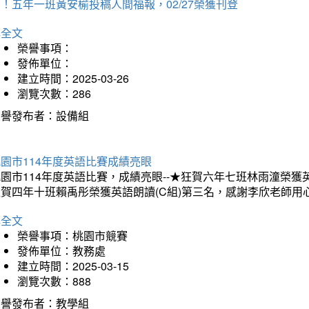
！五年一班黃安榆投稿人間福報，02/27榮獲刊登
詳全文
榮譽事項：
發佈單位：
建立時間：2025-03-26
瀏覽次數：286
榮譽發布者：設備組
園市114年度英語比賽成績亮眼
園市114年度英語比賽，成績亮眼--★狂賀六年七班林雨潼榮
狂賀四年十班賴禹彤榮獲英語朗讀(C組)第三名，感謝李欣老師用
詳全文
榮譽事項：桃園市競賽
發佈單位：教務處
建立時間：2025-03-15
瀏覽次數：888
榮譽發布者：教學組