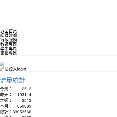
返回首頁
認識建德
行政服務
教師專區
學生專區
家長專區
網站登入login
流量統計
今天：
2513
昨天：
103114
本週：
2513
本月：
850089
總計：
33053566