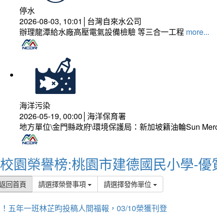
停水
2026-08-03, 10:01│台灣自來水公司
辦理龍潭給水廠高壓電氣設備檢驗 等三合一工程
more...
海洋污染
2026-05-19, 00:00│海洋保育署
地方單位\金門縣政府\環境保護局：新加坡籍油輪Sun Mer
校園榮譽榜:桃園市建德國民小學-優
返回首頁
請選擇榮譽事項
請選擇發佈單位
！五年一班林芷昀投稿人間福報，03/10榮獲刊登