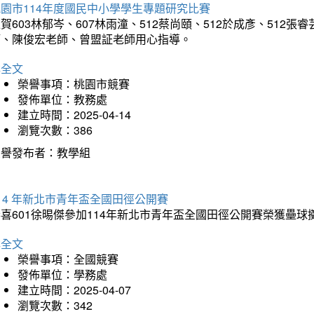
園市114年度國民中小學學生專題研究比賽
賀603林郁岑、607林雨潼、512蔡尚頤、512於成彥、51
師、陳俊宏老師、曾盟証老師用心指導。
詳全文
榮譽事項：桃園市競賽
發佈單位：教務處
建立時間：2025-04-14
瀏覽次數：386
榮譽發布者：教學組
14 年新北市青年盃全國田徑公開賽
恭喜601徐晹傑參加114年新北市青年盃全國田徑公開賽榮獲壘
詳全文
榮譽事項：全國競賽
發佈單位：學務處
建立時間：2025-04-07
瀏覽次數：342