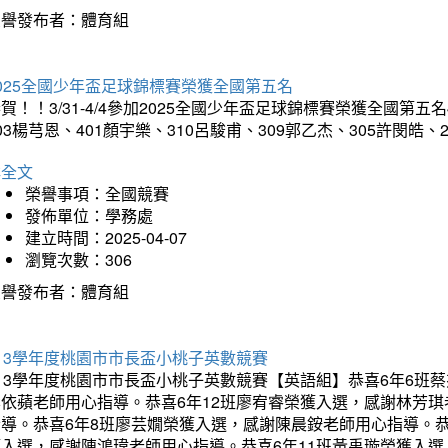
榮譽發布者：體育組
025全國少年盃足球錦標賽榮獲全國第五名
賀！！3/31-4/4參加2025全國少年盃足球錦標賽榮獲全國第五名
03楊芎恩、401顏宇樂、310呂駿甫、309郭乙杰、305許閔皓
詳全文
榮譽事項：全國競賽
發佈單位：學務處
建立時間：2025-04-07
瀏覽次數：306
榮譽發布者：體育組
13學年度桃園市市長盃小桃子英數競賽
113學年度桃園市市長盃小桃子英數競賽【英語組】恭喜6年6班
李依蘋老師用心指導。恭喜6年12班廖宥睿榮獲入選，感謝林芳
指導。恭喜6年8班廖芸嫺榮獲入選，感謝陳晨銨老師用心指導。恭
獲入選，感謝陳鴻瑋老師用心指導。恭喜6年11班黃禹璇榮獲入