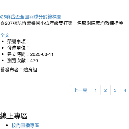
025群岳盃全國羽球分齡錦標賽
恭喜207張語恆榮獲國小低年級雙打第一名感謝陳彥均教練指導
詳全文
榮譽事項：
發佈單位：
建立時間：2025-03-11
瀏覽次數：470
榮譽發布者：體育組
上一頁
1
2
3
4
線上專區
校內直播專區