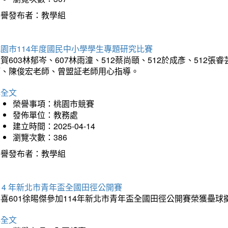
榮譽發布者：教學組
園市114年度國民中小學學生專題研究比賽
賀603林郁岑、607林雨潼、512蔡尚頤、512於成彥、51
師、陳俊宏老師、曾盟証老師用心指導。
詳全文
榮譽事項：桃園市競賽
發佈單位：教務處
建立時間：2025-04-14
瀏覽次數：386
榮譽發布者：教學組
14 年新北市青年盃全國田徑公開賽
恭喜601徐晹傑參加114年新北市青年盃全國田徑公開賽榮獲壘
詳全文