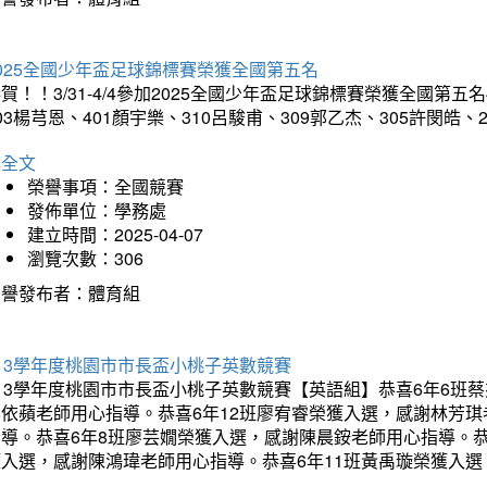
025全國少年盃足球錦標賽榮獲全國第五名
賀！！3/31-4/4參加2025全國少年盃足球錦標賽榮獲全國第五名
03楊芎恩、401顏宇樂、310呂駿甫、309郭乙杰、305許閔皓
詳全文
榮譽事項：全國競賽
發佈單位：學務處
建立時間：2025-04-07
瀏覽次數：306
榮譽發布者：體育組
13學年度桃園市市長盃小桃子英數競賽
113學年度桃園市市長盃小桃子英數競賽【英語組】恭喜6年6班
李依蘋老師用心指導。恭喜6年12班廖宥睿榮獲入選，感謝林芳
指導。恭喜6年8班廖芸嫺榮獲入選，感謝陳晨銨老師用心指導。恭
獲入選，感謝陳鴻瑋老師用心指導。恭喜6年11班黃禹璇榮獲入