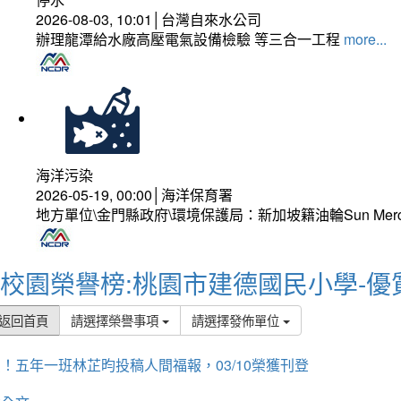
2026-08-03, 10:01│台灣自來水公司
辦理龍潭給水廠高壓電氣設備檢驗 等三合一工程
more...
海洋污染
2026-05-19, 00:00│海洋保育署
地方單位\金門縣政府\環境保護局：新加坡籍油輪Sun Mer
校園榮譽榜:桃園市建德國民小學-優
返回首頁
請選擇榮譽事項
請選擇發佈單位
！五年一班林芷昀投稿人間福報，03/10榮獲刊登