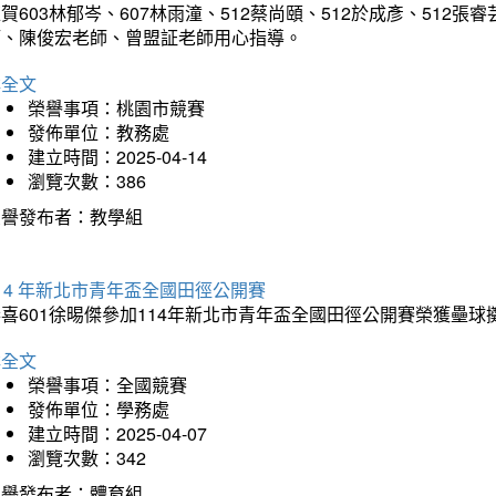
賀603林郁岑、607林雨潼、512蔡尚頤、512於成彥、51
師、陳俊宏老師、曾盟証老師用心指導。
詳全文
榮譽事項：桃園市競賽
發佈單位：教務處
建立時間：2025-04-14
瀏覽次數：386
榮譽發布者：教學組
14 年新北市青年盃全國田徑公開賽
恭喜601徐晹傑參加114年新北市青年盃全國田徑公開賽榮獲壘
詳全文
榮譽事項：全國競賽
發佈單位：學務處
建立時間：2025-04-07
瀏覽次數：342
榮譽發布者：體育組