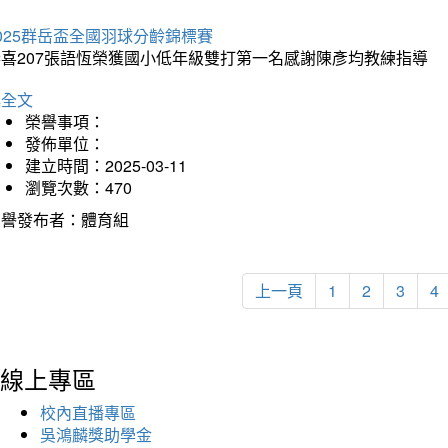
025群岳盃全國羽球分齡錦標賽
恭喜207張語恆榮獲國小低年級雙打第一名感謝陳彥均教練指導
詳全文
榮譽事項：
發佈單位：
建立時間：2025-03-11
瀏覽次數：470
榮譽發布者：體育組
上一頁
1
2
3
4
線上專區
校內直播專區
吳鴻麟獎助學金