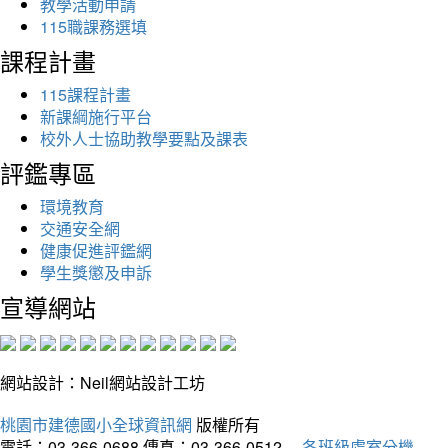
教學活動申請
115職課務選填
課程計畫
115課程計畫
新課綱施行平台
校外人士協助教學要點及課表
評鑑專區
環境教育
交通安全網
健康促進評鑑網
學生獎懲及申訴
宣導網站
網站設計：Neil網站設計工坊
桃園市建德國小全球資訊網
版權所有
電話：03-366-0688
傳真：03-366-0512
各班級處室分機