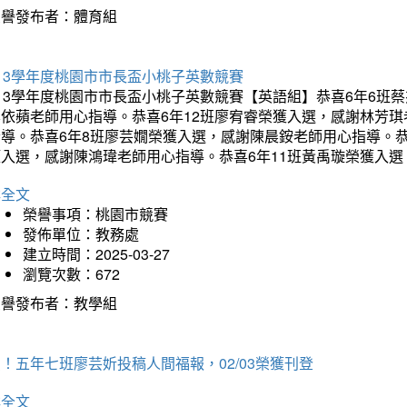
榮譽發布者：體育組
13學年度桃園市市長盃小桃子英數競賽
113學年度桃園市市長盃小桃子英數競賽【英語組】恭喜6年6班
李依蘋老師用心指導。恭喜6年12班廖宥睿榮獲入選，感謝林芳
指導。恭喜6年8班廖芸嫺榮獲入選，感謝陳晨銨老師用心指導。恭
獲入選，感謝陳鴻瑋老師用心指導。恭喜6年11班黃禹璇榮獲入
詳全文
榮譽事項：桃園市競賽
發佈單位：教務處
建立時間：2025-03-27
瀏覽次數：672
榮譽發布者：教學組
！五年七班廖芸妡投稿人間福報，02/03榮獲刊登
詳全文