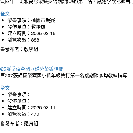
狂賀四年十班賴禹彤榮獲英語朗讀(C組)第三名，感謝李欣老師用
詳全文
榮譽事項：桃園市競賽
發佈單位：教務處
建立時間：2025-03-15
瀏覽次數：888
榮譽發布者：教學組
025群岳盃全國羽球分齡錦標賽
恭喜207張語恆榮獲國小低年級雙打第一名感謝陳彥均教練指導
詳全文
榮譽事項：
發佈單位：
建立時間：2025-03-11
瀏覽次數：470
榮譽發布者：體育組