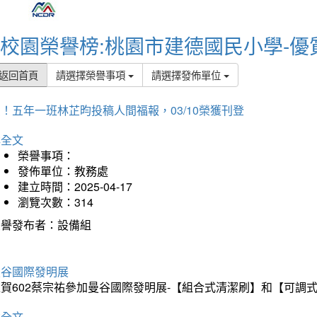
校園榮譽榜:桃園市建德國民小學-優
返回首頁
請選擇榮譽事項
請選擇發佈單位
！五年一班林芷昀投稿人間福報，03/10榮獲刊登
詳全文
榮譽事項：
發佈單位：教務處
建立時間：2025-04-17
瀏覽次數：314
榮譽發布者：設備組
曼谷國際發明展
狂賀602蔡宗祐參加曼谷國際發明展-【組合式清潔刷】和【可調
詳全文