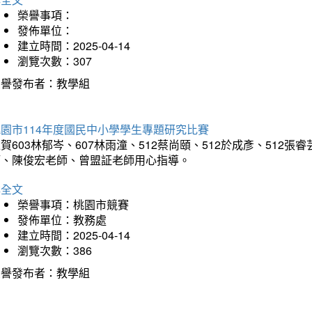
榮譽事項：
發佈單位：
建立時間：2025-04-14
瀏覽次數：307
榮譽發布者：教學組
園市114年度國民中小學學生專題研究比賽
賀603林郁岑、607林雨潼、512蔡尚頤、512於成彥、51
師、陳俊宏老師、曾盟証老師用心指導。
詳全文
榮譽事項：桃園市競賽
發佈單位：教務處
建立時間：2025-04-14
瀏覽次數：386
榮譽發布者：教學組