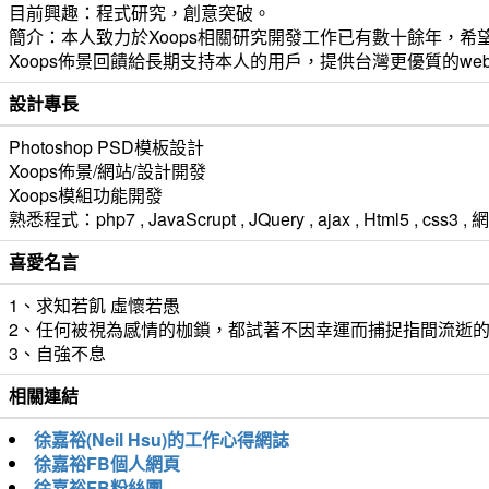
目前興趣：程式研究，創意突破。
簡介：本人致力於Xoops相關研究開發工作已有數十餘年，希望
Xoops佈景回饋給長期支持本人的用戶，提供台灣更優質的we
設計專長
Photoshop PSD模板設計
Xoops佈景/網站/設計開發
Xoops模組功能開發
熟悉程式：php7 , JavaScrupt , JQuery , ajax , Html5 ,
喜愛名言
1、求知若飢 虛懷若愚
2、任何被視為感情的枷鎖，都試著不因幸運而捕捉指間流逝
3、自強不息
相關連結
徐嘉裕(Neil Hsu)的工作心得網誌
徐嘉裕FB個人網頁
徐嘉裕FB粉絲團