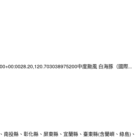
0:00+00:0028.20,120.703038975200中度颱風 白海豚（國際...
、南投縣、彰化縣、屏東縣、宜蘭縣、臺東縣(含蘭嶼、綠島)、