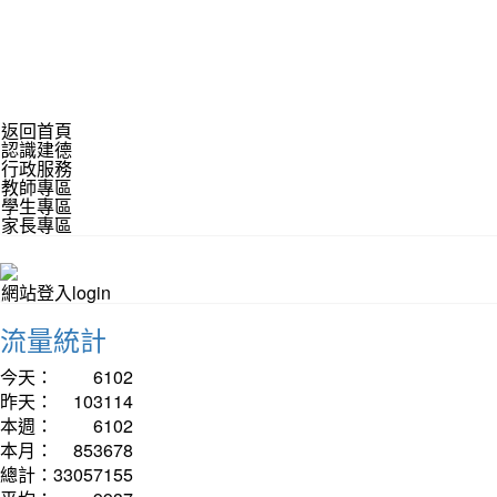
返回首頁
認識建德
行政服務
教師專區
學生專區
家長專區
網站登入login
流量統計
今天：
6102
昨天：
103114
本週：
6102
本月：
853678
總計：
33057155