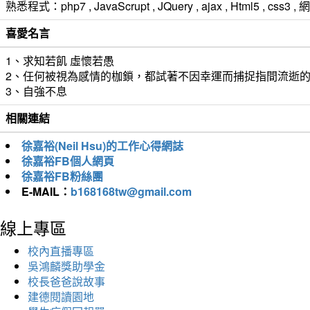
熟悉程式：php7 , JavaScrupt , JQuery , ajax , Html5 ,
喜愛名言
1、求知若飢 虛懷若愚
2、任何被視為感情的枷鎖，都試著不因幸運而捕捉指間流逝
3、自強不息
相關連結
徐嘉裕(Neil Hsu)的工作心得網誌
徐嘉裕FB個人網頁
徐嘉裕FB粉絲團
E-MAIL：
b168168tw@gmail.com
線上專區
校內直播專區
吳鴻麟獎助學金
校長爸爸說故事
建德閱讀園地