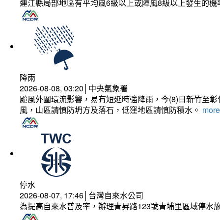
連江縣局部地區有平均風6級以上或陣風8級以上發生的機
降雨
2026-08-08, 03:20│中央氣象署
颱風外圍環流影響，易有短延時強降雨，今(8)日新竹至
風，山區請慎防坍方及落石，低窪地區請慎防積水。
more.
停水
2026-08-07, 17:46│台灣自來水公司
為提高自來水普及率，辦理青昇路123號青埔里區域停水