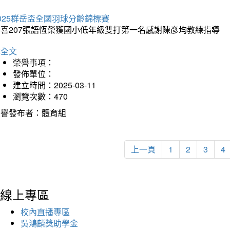
025群岳盃全國羽球分齡錦標賽
恭喜207張語恆榮獲國小低年級雙打第一名感謝陳彥均教練指導
詳全文
榮譽事項：
發佈單位：
建立時間：2025-03-11
瀏覽次數：470
榮譽發布者：體育組
上一頁
1
2
3
4
線上專區
校內直播專區
吳鴻麟獎助學金