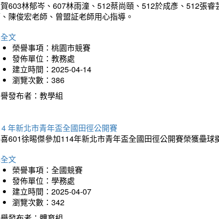
賀603林郁岑、607林雨潼、512蔡尚頤、512於成彥、51
師、陳俊宏老師、曾盟証老師用心指導。
詳全文
榮譽事項：桃園市競賽
發佈單位：教務處
建立時間：2025-04-14
瀏覽次數：386
榮譽發布者：教學組
14 年新北市青年盃全國田徑公開賽
恭喜601徐晹傑參加114年新北市青年盃全國田徑公開賽榮獲壘
詳全文
榮譽事項：全國競賽
發佈單位：學務處
建立時間：2025-04-07
瀏覽次數：342
榮譽發布者：體育組