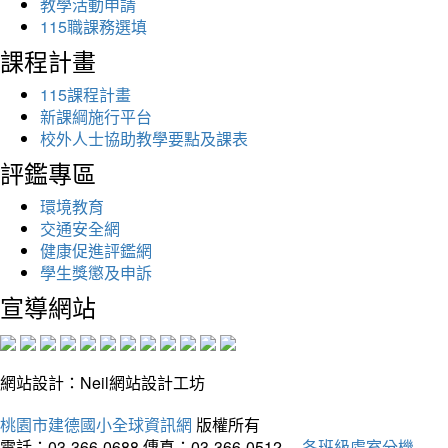
教學活動申請
115職課務選填
課程計畫
115課程計畫
新課綱施行平台
校外人士協助教學要點及課表
評鑑專區
環境教育
交通安全網
健康促進評鑑網
學生獎懲及申訴
宣導網站
網站設計：Neil網站設計工坊
桃園市建德國小全球資訊網
版權所有
電話：03-366-0688
傳真：03-366-0512
各班級處室分機