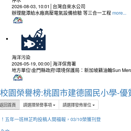
2026-08-03, 10:01│台灣自來水公司
辦理龍潭給水廠高壓電氣設備檢驗 等三合一工程
more...
海洋污染
2026-05-19, 00:00│海洋保育署
地方單位\金門縣政府\環境保護局：新加坡籍油輪Sun Mer
校園榮譽榜:桃園市建德國民小學-優
返回首頁
請選擇榮譽事項
請選擇發佈單位
！五年一班林芷昀投稿人間福報，03/10榮獲刊登