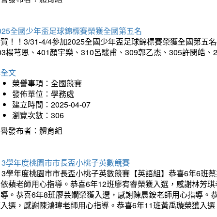
025全國少年盃足球錦標賽榮獲全國第五名
賀！！3/31-4/4參加2025全國少年盃足球錦標賽榮獲全國第五名
03楊芎恩、401顏宇樂、310呂駿甫、309郭乙杰、305許閔皓
詳全文
榮譽事項：全國競賽
發佈單位：學務處
建立時間：2025-04-07
瀏覽次數：306
榮譽發布者：體育組
13學年度桃園市市長盃小桃子英數競賽
113學年度桃園市市長盃小桃子英數競賽【英語組】恭喜6年6班
李依蘋老師用心指導。恭喜6年12班廖宥睿榮獲入選，感謝林芳
指導。恭喜6年8班廖芸嫺榮獲入選，感謝陳晨銨老師用心指導。恭
獲入選，感謝陳鴻瑋老師用心指導。恭喜6年11班黃禹璇榮獲入