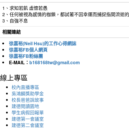
1、求知若飢 虛懷若愚
2、任何被視為感情的枷鎖，都試著不因幸運而捕捉指間流逝
3、自強不息
相關連結
徐嘉裕(Neil Hsu)的工作心得網誌
徐嘉裕FB個人網頁
徐嘉裕FB粉絲團
E-MAIL：
b168168tw@gmail.com
線上專區
校內直播專區
吳鴻麟獎助學金
校長爸爸說故事
建德閱讀園地
學生病假回報單
建德第一會議室
建德第二會議室