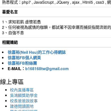
熟悉程式：php7 , JavaScrupt , JQuery , ajax , Html5 ,
喜愛名言
1、求知若飢 虛懷若愚
2、任何被視為感情的枷鎖，都試著不因幸運而捕捉指間流逝
3、自強不息
相關連結
徐嘉裕(Neil Hsu)的工作心得網誌
徐嘉裕FB個人網頁
徐嘉裕FB粉絲團
E-MAIL：
b168168tw@gmail.com
線上專區
校內直播專區
吳鴻麟獎助學金
校長爸爸說故事
建德閱讀園地