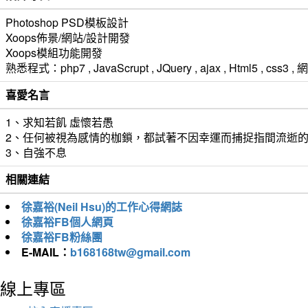
Photoshop PSD模板設計
Xoops佈景/網站/設計開發
Xoops模組功能開發
熟悉程式：php7 , JavaScrupt , JQuery , ajax , Html5 ,
喜愛名言
1、求知若飢 虛懷若愚
2、任何被視為感情的枷鎖，都試著不因幸運而捕捉指間流逝
3、自強不息
相關連結
徐嘉裕(Neil Hsu)的工作心得網誌
徐嘉裕FB個人網頁
徐嘉裕FB粉絲團
E-MAIL：
b168168tw@gmail.com
線上專區