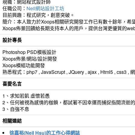
現職：網站程式設計師
任職公司：
Neil網站設計工坊
目前興趣：程式研究，創意突破。
簡介：本人致力於Xoops相關研究開發工作已有數十餘年，希望
Xoops佈景回饋給長期支持本人的用戶，提供台灣更優質的we
設計專長
Photoshop PSD模板設計
Xoops佈景/網站/設計開發
Xoops模組功能開發
熟悉程式：php7 , JavaScrupt , JQuery , ajax , Html5 ,
喜愛名言
1、求知若飢 虛懷若愚
2、任何被視為感情的枷鎖，都試著不因幸運而捕捉指間流逝
3、自強不息
相關連結
徐嘉裕(Neil Hsu)的工作心得網誌