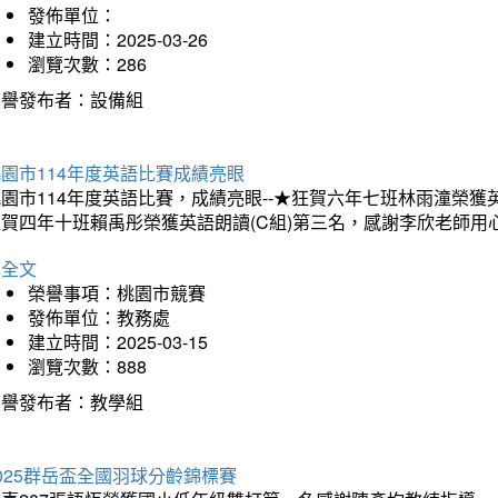
發佈單位：
建立時間：2025-03-26
瀏覽次數：286
榮譽發布者：設備組
園市114年度英語比賽成績亮眼
園市114年度英語比賽，成績亮眼--★狂賀六年七班林雨潼榮
狂賀四年十班賴禹彤榮獲英語朗讀(C組)第三名，感謝李欣老師用
詳全文
榮譽事項：桃園市競賽
發佈單位：教務處
建立時間：2025-03-15
瀏覽次數：888
榮譽發布者：教學組
025群岳盃全國羽球分齡錦標賽