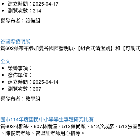
建立時間：2025-04-17
瀏覽次數：314
榮譽發布者：設備組
曼谷國際發明展
狂賀602蔡宗祐參加曼谷國際發明展-【組合式清潔刷】和【可調
詳全文
榮譽事項：
發佈單位：
建立時間：2025-04-14
瀏覽次數：307
榮譽發布者：教學組
園市114年度國民中小學學生專題研究比賽
賀603林郁岑、607林雨潼、512蔡尚頤、512於成彥、51
師、陳俊宏老師、曾盟証老師用心指導。