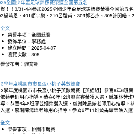
025全國少年盃足球錦標賽榮獲全國第五名
賀！！3/31-4/4參加2025全國少年盃足球錦標賽榮獲全國第五名
03楊芎恩、401顏宇樂、310呂駿甫、309郭乙杰、305許閔皓
詳全文
榮譽事項：全國競賽
發佈單位：學務處
建立時間：2025-04-07
瀏覽次數：306
榮譽發布者：體育組
13學年度桃園市市長盃小桃子英數競賽
113學年度桃園市市長盃小桃子英數競賽【英語組】恭喜6年6班
李依蘋老師用心指導。恭喜6年12班廖宥睿榮獲入選，感謝林芳
指導。恭喜6年8班廖芸嫺榮獲入選，感謝陳晨銨老師用心指導。恭
獲入選，感謝陳鴻瑋老師用心指導。恭喜6年11班黃禹璇榮獲入
詳全文
榮譽事項：桃園市競賽