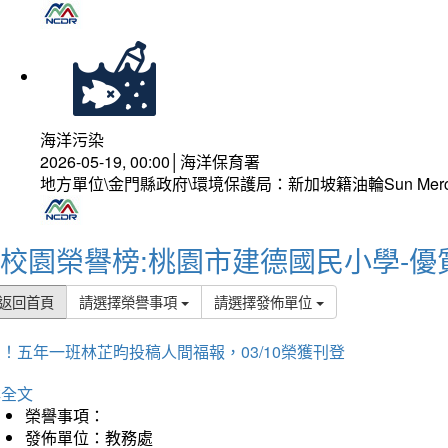
海洋污染
2026-05-19, 00:00│海洋保育署
地方單位\金門縣政府\環境保護局：新加坡籍油輪Sun Mer
校園榮譽榜:桃園市建德國民小學-優
返回首頁
請選擇榮譽事項
請選擇發佈單位
！五年一班林芷昀投稿人間福報，03/10榮獲刊登
詳全文
榮譽事項：
發佈單位：教務處