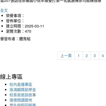
恭喜207張語恆榮獲國小低年級雙打第一名感謝陳彥均教練指導
詳全文
榮譽事項：
發佈單位：
建立時間：2025-03-11
瀏覽次數：470
榮譽發布者：體育組
上一頁
1
2
3
4
線上專區
校內直播專區
吳鴻麟獎助學金
校長爸爸說故事
建德閱讀園地
學生病假回報單